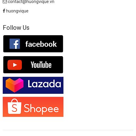
contact@huongvique.vn
huongvique
Follow Us