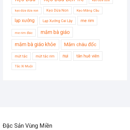
kẹo dừa dứa
Kẹo Dừa Non
Kẹo Mãng Cầu
kẹo dừa dứa non
lạp xưởng
me rim
Lạp Xưởng Cai Lậy
mắm bà giáo
me rim đác
mắm bà giáo khỏe
Mắm châu đốc
nui
tân huê viên
mứt tắc
mứt tắc rim
Tắc Xí Muội
Đặc Sản Vùng Miền