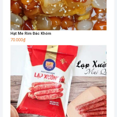
Hạt Me Rim Đác Khóm
70.000
₫