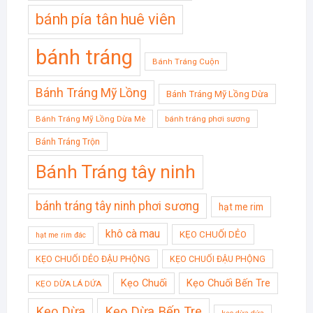
bánh pía tân huê viên
bánh tráng
Bánh Tráng Cuộn
Bánh Tráng Mỹ Lồng
Bánh Tráng Mỹ Lồng Dừa
Bánh Tráng Mỹ Lồng Dừa Mè
bánh tráng phơi sương
Bánh Tráng Trộn
Bánh Tráng tây ninh
bánh tráng tây ninh phơi sương
hạt me rim
khô cà mau
KẸO CHUỐI DẺO
hạt me rim đác
KẸO CHUỐI DẺO ĐẬU PHỘNG
KẸO CHUỐI ĐẬU PHỘNG
Kẹo Chuối
Kẹo Chuối Bến Tre
KẸO DỪA LÁ DỨA
Kẹo Dừa
Kẹo Dừa Bến Tre