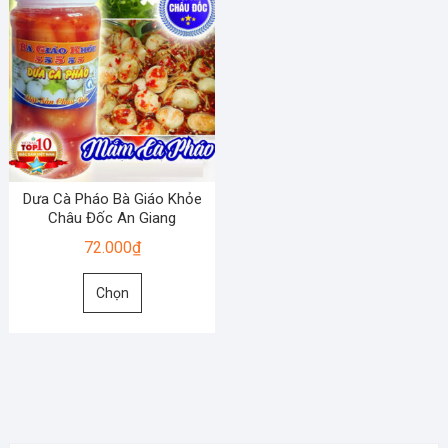
Dưa Cà Pháo Bà Giáo Khỏe
Châu Đốc An Giang
72.000
₫
Sản
Chọn
phẩm
này
có
nhiều
biến
thể.
Các