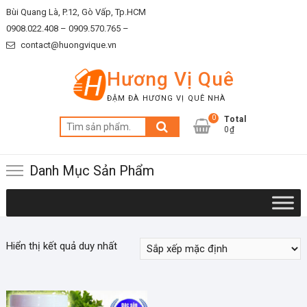
Skip
Bùi Quang Là, P.12, Gò Vấp, Tp.HCM
to
0908.022.408 –
0909.570.765 –
content
contact@huongvique.vn
Hương Vị Quê
ĐẬM ĐÀ HƯƠNG VỊ QUÊ NHÀ
0
Total
Tìm
0₫
kiếm:
Danh Mục Sản Phẩm
Hiển thị kết quả duy nhất