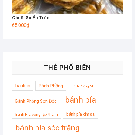
Chuối Sứ Ép Tròn
65.000
₫
THẺ PHỔ BIẾN
bánh in
Bánh Phồng
Bánh Phồng Mì
bánh pía
Bánh Phồng Sơn Đốc
bánh pía kim sa
Bánh Pía công lập thành
bánh pía sóc trăng