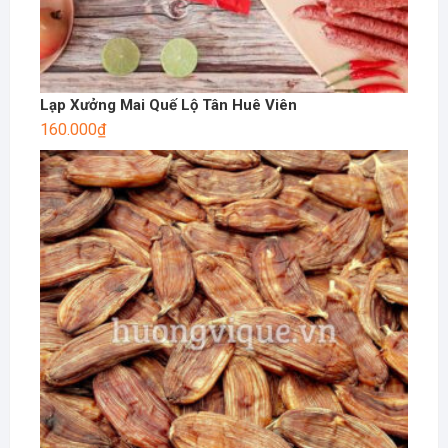
Lạp Xưởng Mai Quế Lộ Tân Huê Viên
160.000
₫