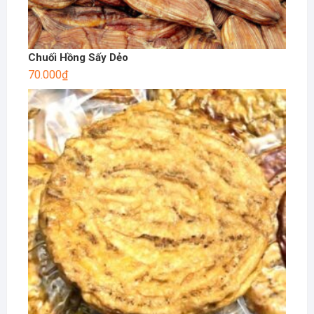
Chuối Hồng Sấy Dẻo
70.000
₫