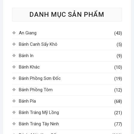
tùy
DANH MỤC SẢN PHẨM
chọn
có
thể
An Giang
(43)
được
chọn
Bánh Canh Sấy Khô
(5)
trên
Bánh In
(9)
trang
sản
Bánh Khác
(10)
phẩm
Bánh Phồng Sơn Đốc
(19)
Bánh Phồng Tôm
(12)
Bánh Pía
(68)
Bánh Tráng Mỹ Lồng
(21)
Bánh Tráng Tây Ninh
(77)