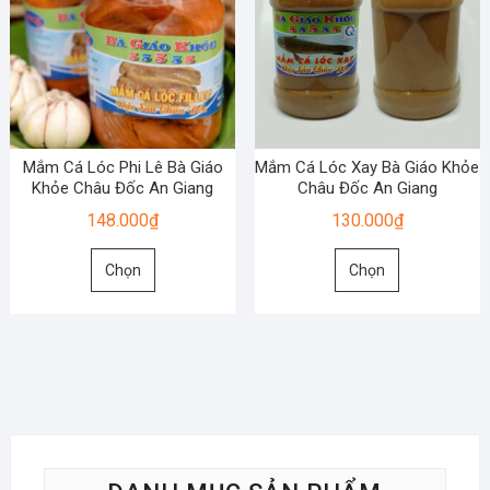
tùy
tùy
chọn
chọn
có
có
thể
thể
được
được
chọn
chọn
Mắm Cá Lóc Phi Lê Bà Giáo
Mắm Cá Lóc Xay Bà Giáo Khỏe
trên
trên
Khỏe Châu Đốc An Giang
Châu Đốc An Giang
trang
trang
148.000
₫
130.000
₫
sản
sản
Sản
Sản
phẩm
phẩm
Chọn
Chọn
phẩm
phẩm
này
này
có
có
nhiều
nhiều
biến
biến
thể.
thể.
Các
Các
tùy
tùy