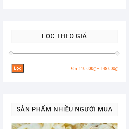
LỌC THEO GIÁ
Lọc
Giá
Giá
Giá:
110.000₫
—
148.000₫
tối
tối
thiểu
đa
SẢN PHẨM NHIỀU NGƯỜI MUA