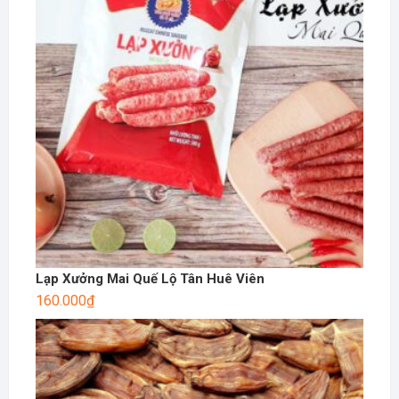
Lạp Xưởng Mai Quế Lộ Tân Huê Viên
160.000
₫