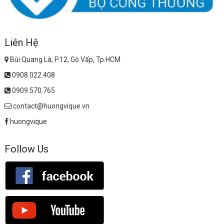
Liên Hệ
Bùi Quang Là, P.12, Gò Vấp, Tp.HCM
0908.022.408
0909.570.765
contact@huongvique.vn
huongvique
Follow Us