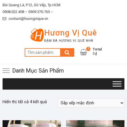
Skip
Bùi Quang Là, P.12, Gò Vấp, Tp.HCM
to
0908.022.408 –
0909.570.765 –
content
contact@huongvique.vn
Hương Vị Quê
ĐẬM ĐÀ HƯƠNG VỊ QUÊ NHÀ
0
Total
Tìm
0₫
kiếm:
Danh Mục Sản Phẩm
Hiển thị tất cả 4 kết quả