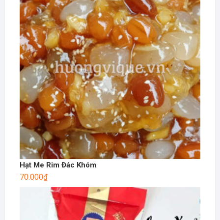
Hạt Me Rim Đác Khóm
70.000
₫