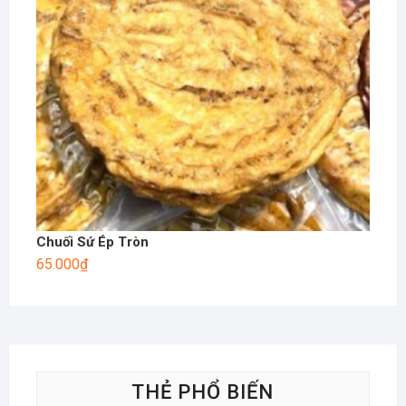
Chuối Sứ Ép Tròn
65.000
₫
THẺ PHỔ BIẾN