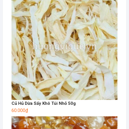
Củ Hủ Dừa Sấy Khô Túi Nhỏ 50g
60.000
₫