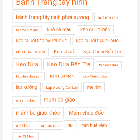
Bánh Tráng tây ninh
bánh tráng tây ninh phơi sương
hạt me rim
khô cà mau
KẸO CHUỐI DẺO
hạt me rim đác
KẸO CHUỐI DẺO ĐẬU PHỘNG
KẸO CHUỐI ĐẬU PHỘNG
Kẹo Chuối
Kẹo Chuối Bến Tre
KẸO DỪA LÁ DỨA
Kẹo Dừa
Kẹo Dừa Bến Tre
kẹo dừa dứa
Kẹo Dừa Non
Kẹo Mãng Cầu
kẹo dừa dứa non
lạp xưởng
me rim
Lạp Xưởng Cai Lậy
mắm bà giáo
me rim đác
mắm bà giáo khỏe
Mắm châu đốc
nui
tân huê viên
mứt tắc
mứt tắc rim
Tắc Xí Muội