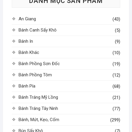
DANH MỤC SẢN PHẨM
chọn
chọn
có
có
thể
thể
An Giang
(43)
được
được
chọn
chọn
Bánh Canh Sấy Khô
(5)
trên
trên
Bánh In
(9)
trang
trang
sản
sản
Bánh Khác
(10)
phẩm
phẩm
Bánh Phồng Sơn Đốc
(19)
Bánh Phồng Tôm
(12)
Bánh Pía
(68)
Bánh Tráng Mỹ Lồng
(21)
Bánh Tráng Tây Ninh
(77)
Bánh, Mứt, Kẹo, Cốm
(299)
Bún Sấy Khô
(7)