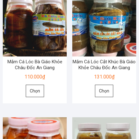
Mắm Cá Lóc Bà Giáo Khỏe
Mắm Cá Lóc Cắt Khúc Bà Giáo
Châu Đốc An Giang
Khỏe Châu Đốc An Giang
110.000
₫
131.000
₫
Sản
Sản
Chọn
Chọn
phẩm
phẩm
này
này
có
có
nhiều
nhiều
biến
biến
thể.
thể.
Các
Các