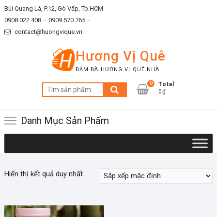
Skip
Bùi Quang Là, P.12, Gò Vấp, Tp.HCM
to
0908.022.408 –
0909.570.765 –
content
contact@huongvique.vn
Hương Vị Quê
ĐẬM ĐÀ HƯƠNG VỊ QUÊ NHÀ
0
Total
Tìm
0₫
kiếm:
Danh Mục Sản Phẩm
Hiển thị kết quả duy nhất