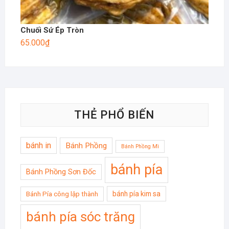
Chuối Sứ Ép Tròn
65.000
₫
THẺ PHỔ BIẾN
bánh in
Bánh Phồng
Bánh Phồng Mì
bánh pía
Bánh Phồng Sơn Đốc
bánh pía kim sa
Bánh Pía công lập thành
bánh pía sóc trăng