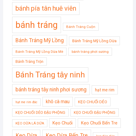
bánh pía tân huê viên
bánh tráng
Bánh Tráng Cuộn
Bánh Tráng Mỹ Lồng
Bánh Tráng Mỹ Lồng Dừa
Bánh Tráng Mỹ Lồng Dừa Mè
bánh tráng phơi sương
Bánh Tráng Trộn
Bánh Tráng tây ninh
bánh tráng tây ninh phơi sương
hạt me rim
khô cà mau
KẸO CHUỐI DẺO
hạt me rim đác
KẸO CHUỐI DẺO ĐẬU PHỘNG
KẸO CHUỐI ĐẬU PHỘNG
Kẹo Chuối
Kẹo Chuối Bến Tre
KẸO DỪA LÁ DỨA
Kẹo Dừa
Kẹo Dừa Bến Tre