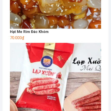
Hạt Me Rim Đác Khóm
70.000
₫