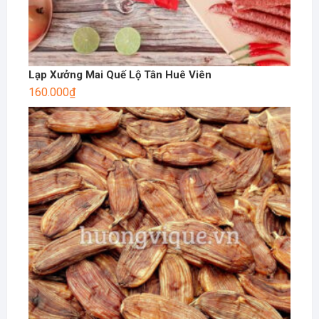
Lạp Xưởng Mai Quế Lộ Tân Huê Viên
160.000
₫