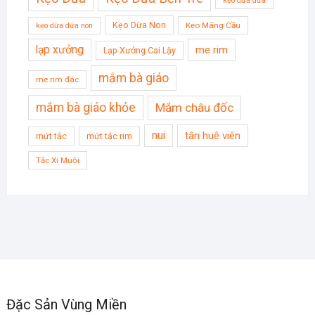
kẹo dừa dứa
Kẹo Dừa Non
Kẹo Mãng Cầu
kẹo dừa dứa non
lạp xưởng
me rim
Lạp Xưởng Cai Lậy
mắm bà giáo
me rim đác
mắm bà giáo khỏe
Mắm châu đốc
nui
tân huê viên
mứt tắc
mứt tắc rim
Tắc Xí Muội
Đặc Sản Vùng Miền