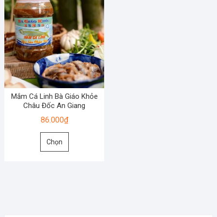
Mắm Cá Linh Bà Giáo Khỏe
Châu Đốc An Giang
86.000
₫
Sản
Chọn
phẩm
này
có
nhiều
biến
thể.
Các