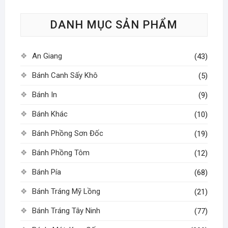
tùy
DANH MỤC SẢN PHẨM
chọn
có
thể
An Giang
(43)
được
chọn
Bánh Canh Sấy Khô
(5)
trên
Bánh In
(9)
trang
sản
Bánh Khác
(10)
phẩm
Bánh Phồng Sơn Đốc
(19)
Bánh Phồng Tôm
(12)
Bánh Pía
(68)
Bánh Tráng Mỹ Lồng
(21)
Bánh Tráng Tây Ninh
(77)