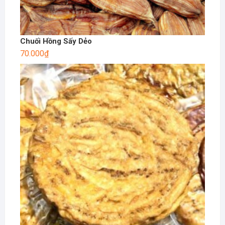
Chuối Hồng Sấy Dẻo
70.000
₫