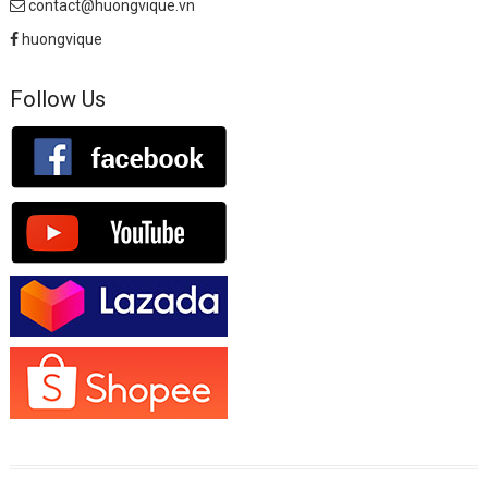
contact@huongvique.vn
huongvique
Follow Us