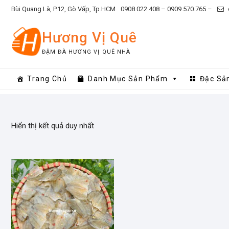
Skip
Bùi Quang Là, P.12, Gò Vấp, Tp.HCM
0908.022.408 –
0909.570.765 –
to
content
Hương Vị Quê
ĐẬM ĐÀ HƯƠNG VỊ QUÊ NHÀ
Trang Chủ
Danh Mục Sản Phẩm
Đặc Sả
Hiển thị kết quả duy nhất