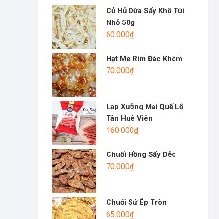
Củ Hủ Dừa Sấy Khô Túi
Nhỏ 50g
60.000
₫
Hạt Me Rim Đác Khóm
70.000
₫
Lạp Xưởng Mai Quế Lộ
Tân Huê Viên
160.000
₫
Chuối Hồng Sấy Dẻo
70.000
₫
Chuối Sứ Ép Tròn
65.000
₫