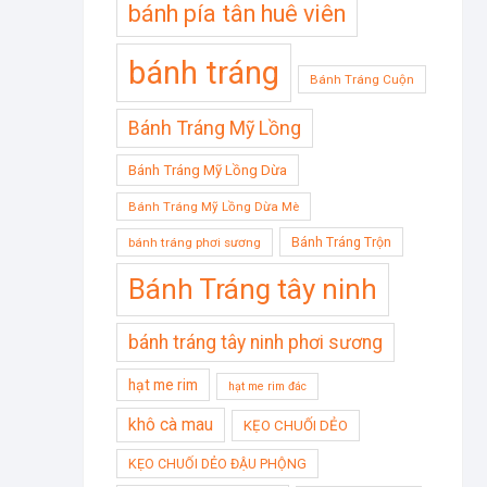
bánh pía tân huê viên
bánh tráng
Bánh Tráng Cuộn
Bánh Tráng Mỹ Lồng
Bánh Tráng Mỹ Lồng Dừa
Bánh Tráng Mỹ Lồng Dừa Mè
Bánh Tráng Trộn
bánh tráng phơi sương
Bánh Tráng tây ninh
bánh tráng tây ninh phơi sương
hạt me rim
hạt me rim đác
khô cà mau
KẸO CHUỐI DẺO
KẸO CHUỐI DẺO ĐẬU PHỘNG