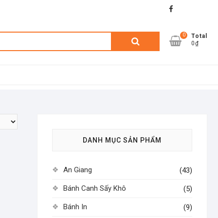
facebook
shopee
lazada
0
Tìm
Total
0₫
kiếm:
DANH MỤC SẢN PHẨM
An Giang
(43)
Bánh Canh Sấy Khô
(5)
Bánh In
(9)