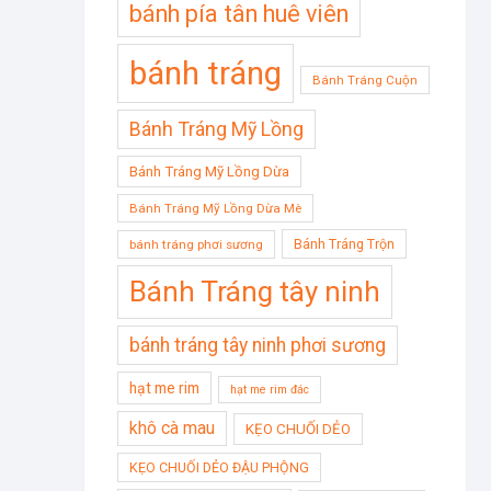
bánh pía tân huê viên
bánh tráng
Bánh Tráng Cuộn
Bánh Tráng Mỹ Lồng
Bánh Tráng Mỹ Lồng Dừa
Bánh Tráng Mỹ Lồng Dừa Mè
Bánh Tráng Trộn
bánh tráng phơi sương
Bánh Tráng tây ninh
bánh tráng tây ninh phơi sương
hạt me rim
hạt me rim đác
khô cà mau
KẸO CHUỐI DẺO
KẸO CHUỐI DẺO ĐẬU PHỘNG