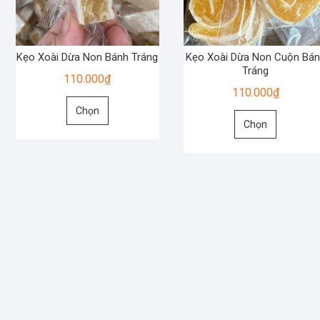
Kẹo Xoài Dừa Non Bánh Tráng
Kẹo Xoài Dừa Non Cuộn Bán
Tráng
110.000
₫
110.000
₫
Sản
Chọn
Sản
phẩm
Chọn
phẩm
này
này
có
có
nhiều
nhiều
biến
biến
thể.
thể.
Các
Các
tùy
tùy
chọn
chọn
có
có
thể
thể
được