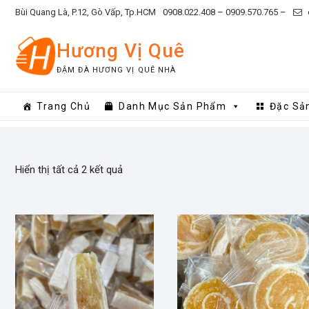
Skip
Bùi Quang Là, P.12, Gò Vấp, Tp.HCM
0908.022.408 –
0909.570.765 –
to
content
Hương Vị Quê
ĐẬM ĐÀ HƯƠNG VỊ QUÊ NHÀ
Trang Chủ
Danh Mục Sản Phẩm
Đặc Sả
Hiển thị tất cả 2 kết quả