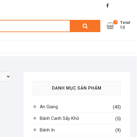
facebook
shopee
lazada
0
Tìm
Total
0₫
kiếm:
DANH MỤC SẢN PHẨM
An Giang
(43)
Bánh Canh Sấy Khô
(5)
Bánh In
(9)