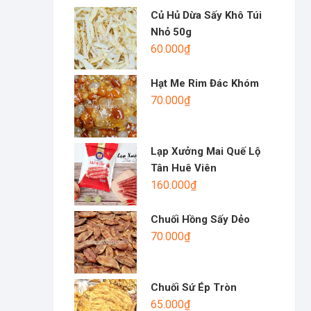
Củ Hủ Dừa Sấy Khô Túi
Nhỏ 50g
60.000
₫
Hạt Me Rim Đác Khóm
70.000
₫
Lạp Xưởng Mai Quế Lộ
Tân Huê Viên
160.000
₫
Chuối Hồng Sấy Dẻo
70.000
₫
Chuối Sứ Ép Tròn
65.000
₫