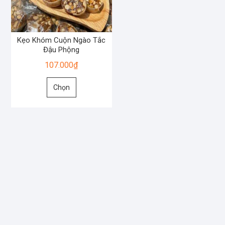
Kẹo Khóm Cuộn Ngào Tắc
Đậu Phộng
107.000
₫
Sản
Chọn
phẩm
này
có
nhiều
biến
thể.
Các
tùy
chọn
có
thể