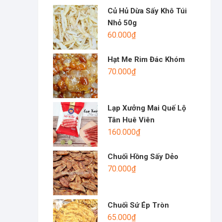
Củ Hủ Dừa Sấy Khô Túi
Nhỏ 50g
60.000
₫
Hạt Me Rim Đác Khóm
70.000
₫
Lạp Xưởng Mai Quế Lộ
Tân Huê Viên
160.000
₫
Chuối Hồng Sấy Dẻo
70.000
₫
Chuối Sứ Ép Tròn
65.000
₫