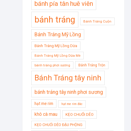
bánh pía tân huê viên
bánh tráng
Bánh Tráng Cuộn
Bánh Tráng Mỹ Lồng
Bánh Tráng Mỹ Lồng Dừa
Bánh Tráng Mỹ Lồng Dừa Mè
Bánh Tráng Trộn
bánh tráng phơi sương
Bánh Tráng tây ninh
bánh tráng tây ninh phơi sương
hạt me rim
hạt me rim đác
khô cà mau
KẸO CHUỐI DẺO
KẸO CHUỐI DẺO ĐẬU PHỘNG