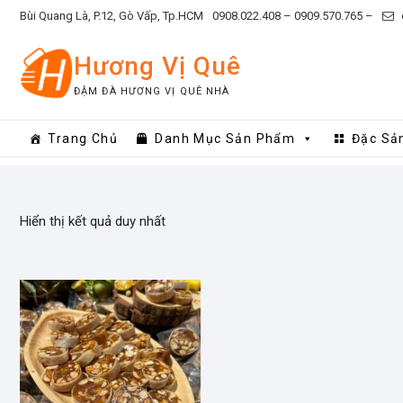
Skip
Bùi Quang Là, P.12, Gò Vấp, Tp.HCM
0908.022.408 –
0909.570.765 –
to
content
Hương Vị Quê
ĐẬM ĐÀ HƯƠNG VỊ QUÊ NHÀ
Trang Chủ
Danh Mục Sản Phẩm
Đặc Sả
Hiển thị kết quả duy nhất