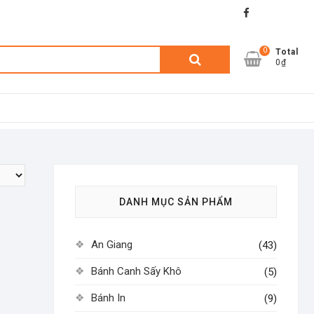
facebook
shopee
lazada
0
Tìm
Total
0₫
kiếm:
DANH MỤC SẢN PHẨM
An Giang
(43)
Bánh Canh Sấy Khô
(5)
Bánh In
(9)