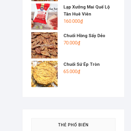
Lạp Xưởng Mai Quế Lộ
Tân Huê Viên
160.000
₫
Chuối Hồng Sấy Dẻo
70.000
₫
Chuối Sứ Ép Tròn
65.000
₫
THẺ PHỔ BIẾN