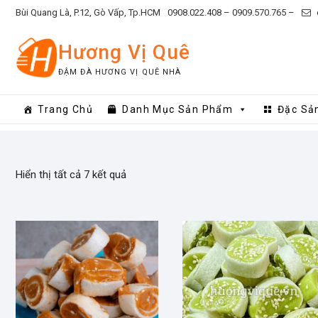
Skip
Bùi Quang Là, P.12, Gò Vấp, Tp.HCM
0908.022.408 –
0909.570.765 –
to
content
Hương Vị Quê
ĐẬM ĐÀ HƯƠNG VỊ QUÊ NHÀ
Trang Chủ
Danh Mục Sản Phẩm
Đặc Sả
Hiển thị tất cả 7 kết quả