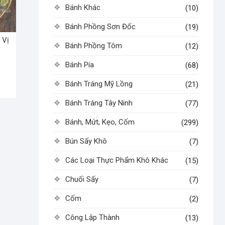
Bánh Khác
(10)
Bánh Phồng Sơn Đốc
(19)
 Vị
Bánh Phồng Tôm
(12)
Bánh Pía
(68)
Bánh Tráng Mỹ Lồng
(21)
Bánh Tráng Tây Ninh
(77)
Bánh, Mứt, Kẹo, Cốm
(299)
Bún Sấy Khô
(7)
Các Loại Thực Phẩm Khô Khác
(15)
Chuối Sấy
(7)
Cốm
(2)
Công Lập Thành
(13)