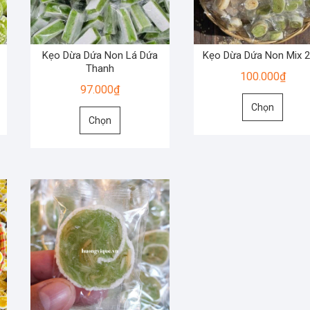
Kẹo Dừa Dứa Non Lá Dứa
Kẹo Dừa Dứa Non Mix 2
Thanh
100.000
₫
97.000
₫
Sản
Chọn
Sản
phẩm
Chọn
phẩm
này
này
có
có
nhiều
nhiều
biến
biến
thể.
thể.
Các
Các
tùy
tùy
chọn
chọn
có
có
thể
thể
được