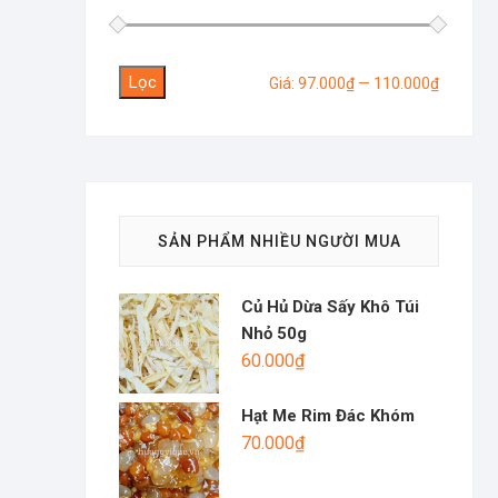
Lọc
Giá
Giá
Giá:
97.000₫
—
110.000₫
tối
tối
thiểu
đa
SẢN PHẨM NHIỀU NGƯỜI MUA
Củ Hủ Dừa Sấy Khô Túi
Nhỏ 50g
60.000
₫
Hạt Me Rim Đác Khóm
70.000
₫