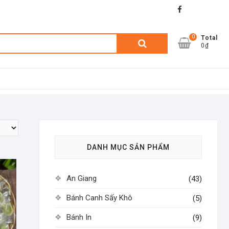
facebook
shopee
lazada
0
Tìm
Total
0₫
kiếm:
DANH MỤC SẢN PHẨM
An Giang
(43)
Bánh Canh Sấy Khô
(5)
Bánh In
(9)