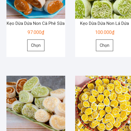
Kẹo Dừa Dứa Non Cà Phê Sữa
Kẹo Dừa Dứa Non Lá Dứa
97.000
₫
100.000
₫
Sản
Sản
Chọn
Chọn
phẩm
phẩm
này
này
có
có
nhiều
nhiều
biến
biến
thể.
thể.
Các
Các
tùy
tùy
chọn
chọn
có
có
thể
thể
được
được