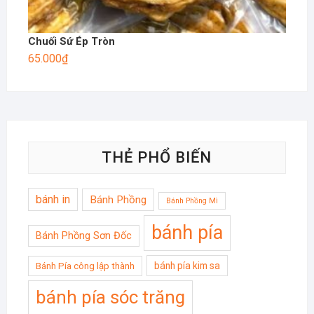
Chuối Sứ Ép Tròn
65.000
₫
THẺ PHỔ BIẾN
bánh in
Bánh Phồng
Bánh Phồng Mì
bánh pía
Bánh Phồng Sơn Đốc
bánh pía kim sa
Bánh Pía công lập thành
bánh pía sóc trăng