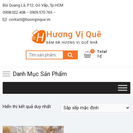
Skip
Bùi Quang Là, P.12, Gò Vấp, Tp.HCM
to
0908.022.408 –
0909.570.765 –
content
contact@huongvique.vn
Hương Vị Quê
ĐẬM ĐÀ HƯƠNG VỊ QUÊ NHÀ
0
Total
Tìm
0₫
kiếm:
Danh Mục Sản Phẩm
Hiển thị kết quả duy nhất