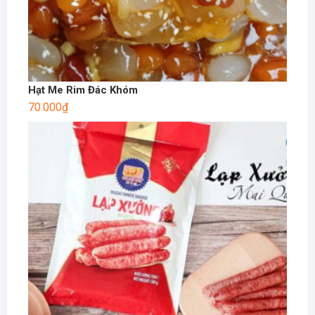
Hạt Me Rim Đác Khóm
70.000
₫