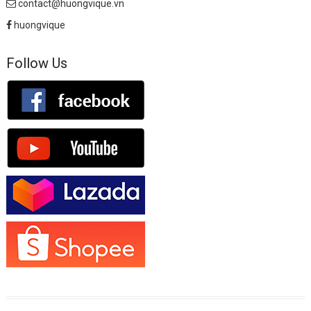
contact@huongvique.vn
huongvique
Follow Us