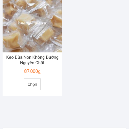
Kẹo Dừa Non Không Đường
Nguyên Chất
87.000
₫
Sản
Chọn
phẩm
này
có
nhiều
biến
thể.
Các