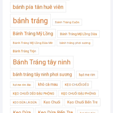
bánh pía tân huê viên
bánh tráng
Bánh Tráng Cuộn
Bánh Tráng Mỹ Lồng
Bánh Tráng Mỹ Lồng Dừa
Bánh Tráng Mỹ Lồng Dừa Mè
bánh tráng phơi sương
Bánh Tráng Trộn
Bánh Tráng tây ninh
bánh tráng tây ninh phơi sương
hạt me rim
khô cà mau
KẸO CHUỐI DẺO
hạt me rim đác
KẸO CHUỐI DẺO ĐẬU PHỘNG
KẸO CHUỐI ĐẬU PHỘNG
Kẹo Chuối
Kẹo Chuối Bến Tre
KẸO DỪA LÁ DỨA
Kẹo Dừa
Kẹo Dừa Bến Tre