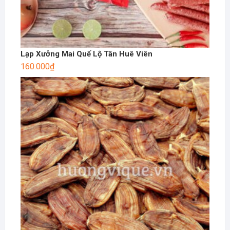
Lạp Xưởng Mai Quế Lộ Tân Huê Viên
160.000
₫