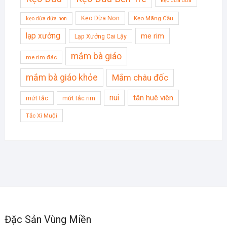
kẹo dừa dứa
Kẹo Dừa Non
Kẹo Mãng Cầu
kẹo dừa dứa non
lạp xưởng
me rim
Lạp Xưởng Cai Lậy
mắm bà giáo
me rim đác
mắm bà giáo khỏe
Mắm châu đốc
nui
tân huê viên
mứt tắc
mứt tắc rim
Tắc Xí Muội
Đặc Sản Vùng Miền