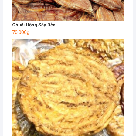
Chuối Hồng Sấy Dẻo
70.000
₫