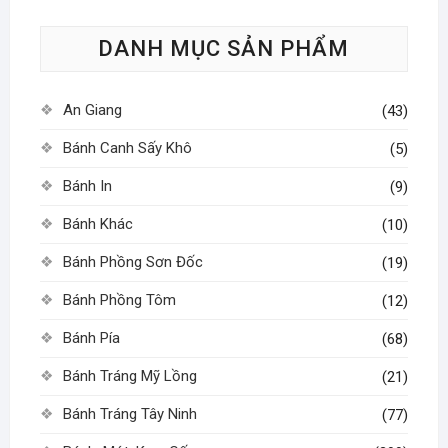
tùy
DANH MỤC SẢN PHẨM
chọn
có
thể
An Giang
(43)
được
chọn
Bánh Canh Sấy Khô
(5)
trên
Bánh In
(9)
trang
sản
Bánh Khác
(10)
phẩm
Bánh Phồng Sơn Đốc
(19)
Bánh Phồng Tôm
(12)
Bánh Pía
(68)
Bánh Tráng Mỹ Lồng
(21)
Bánh Tráng Tây Ninh
(77)