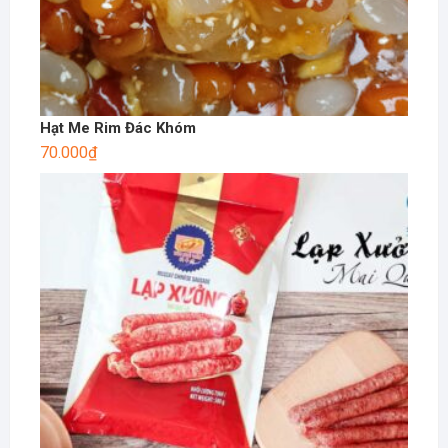
Hạt Me Rim Đác Khóm
70.000
₫