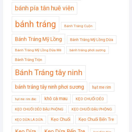
bánh pía tân huê viên
bánh tráng
Bánh Tráng Cuộn
Bánh Tráng Mỹ Lồng
Bánh Tráng Mỹ Lồng Dừa
Bánh Tráng Mỹ Lồng Dừa Mè
bánh tráng phơi sương
Bánh Tráng Trộn
Bánh Tráng tây ninh
bánh tráng tây ninh phơi sương
hạt me rim
khô cà mau
KẸO CHUỐI DẺO
hạt me rim đác
KẸO CHUỐI DẺO ĐẬU PHỘNG
KẸO CHUỐI ĐẬU PHỘNG
Kẹo Chuối
Kẹo Chuối Bến Tre
KẸO DỪA LÁ DỨA
Kẹo Dừa
Kẹo Dừa Bến Tre