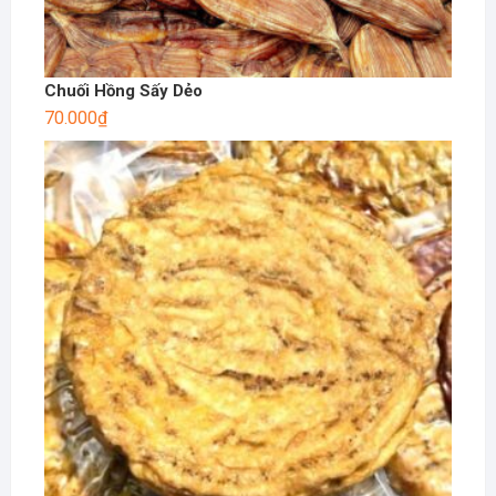
Chuối Hồng Sấy Dẻo
70.000
₫