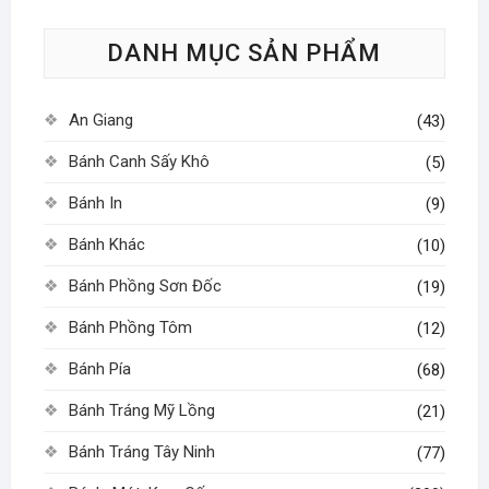
tùy
DANH MỤC SẢN PHẨM
chọn
có
thể
An Giang
(43)
được
chọn
Bánh Canh Sấy Khô
(5)
trên
Bánh In
(9)
trang
sản
Bánh Khác
(10)
phẩm
Bánh Phồng Sơn Đốc
(19)
Bánh Phồng Tôm
(12)
Bánh Pía
(68)
Bánh Tráng Mỹ Lồng
(21)
Bánh Tráng Tây Ninh
(77)