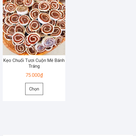
Kẹo Chuối Tươi Cuộn Mè Bánh
Tráng
75.000
₫
Sản
Chọn
phẩm
này
có
nhiều
biến
thể.
Các