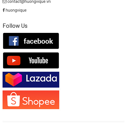
contact@huongvique.vn
huongvique
Follow Us