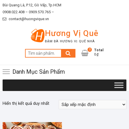
Skip
Bùi Quang Là, P.12, Gò Vấp, Tp.HCM
to
0908.022.408 –
0909.570.765 –
content
contact@huongvique.vn
Hương Vị Quê
ĐẬM ĐÀ HƯƠNG VỊ QUÊ NHÀ
0
Total
Tìm
0₫
kiếm:
Danh Mục Sản Phẩm
Hiển thị kết quả duy nhất