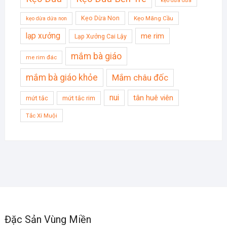
kẹo dừa dứa
Kẹo Dừa Non
Kẹo Mãng Cầu
kẹo dừa dứa non
lạp xưởng
me rim
Lạp Xưởng Cai Lậy
mắm bà giáo
me rim đác
mắm bà giáo khỏe
Mắm châu đốc
nui
tân huê viên
mứt tắc
mứt tắc rim
Tắc Xí Muội
Đặc Sản Vùng Miền