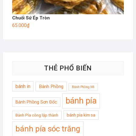
Chuối Sứ Ép Tròn
65.000
₫
THẺ PHỔ BIẾN
bánh in
Bánh Phồng
Bánh Phồng Mì
bánh pía
Bánh Phồng Sơn Đốc
bánh pía kim sa
Bánh Pía công lập thành
bánh pía sóc trăng