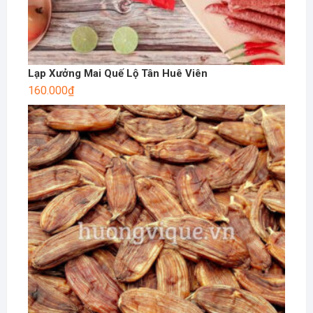
Lạp Xưởng Mai Quế Lộ Tân Huê Viên
160.000
₫