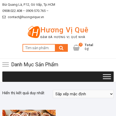
Skip
Bùi Quang Là, P.12, Gò Vấp, Tp.HCM
to
0908.022.408 –
0909.570.765 –
content
contact@huongvique.vn
Hương Vị Quê
ĐẬM ĐÀ HƯƠNG VỊ QUÊ NHÀ
0
Total
Tìm
0₫
kiếm:
Danh Mục Sản Phẩm
Hiển thị kết quả duy nhất