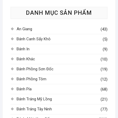
tùy
DANH MỤC SẢN PHẨM
chọn
có
thể
An Giang
(43)
được
chọn
Bánh Canh Sấy Khô
(5)
trên
Bánh In
(9)
trang
sản
Bánh Khác
(10)
phẩm
Bánh Phồng Sơn Đốc
(19)
Bánh Phồng Tôm
(12)
Bánh Pía
(68)
Bánh Tráng Mỹ Lồng
(21)
Bánh Tráng Tây Ninh
(77)