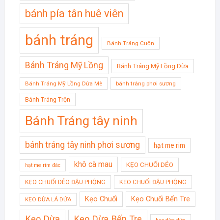
bánh pía tân huê viên
bánh tráng
Bánh Tráng Cuộn
Bánh Tráng Mỹ Lồng
Bánh Tráng Mỹ Lồng Dừa
Bánh Tráng Mỹ Lồng Dừa Mè
bánh tráng phơi sương
Bánh Tráng Trộn
Bánh Tráng tây ninh
bánh tráng tây ninh phơi sương
hạt me rim
khô cà mau
KẸO CHUỐI DẺO
hạt me rim đác
KẸO CHUỐI DẺO ĐẬU PHỘNG
KẸO CHUỐI ĐẬU PHỘNG
Kẹo Chuối
Kẹo Chuối Bến Tre
KẸO DỪA LÁ DỨA
Kẹo Dừa
Kẹo Dừa Bến Tre