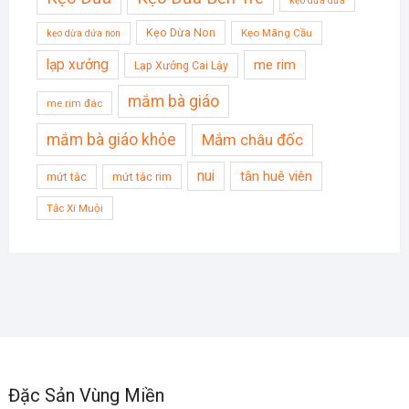
kẹo dừa dứa
Kẹo Dừa Non
Kẹo Mãng Cầu
kẹo dừa dứa non
lạp xưởng
me rim
Lạp Xưởng Cai Lậy
mắm bà giáo
me rim đác
mắm bà giáo khỏe
Mắm châu đốc
nui
tân huê viên
mứt tắc
mứt tắc rim
Tắc Xí Muội
Đặc Sản Vùng Miền