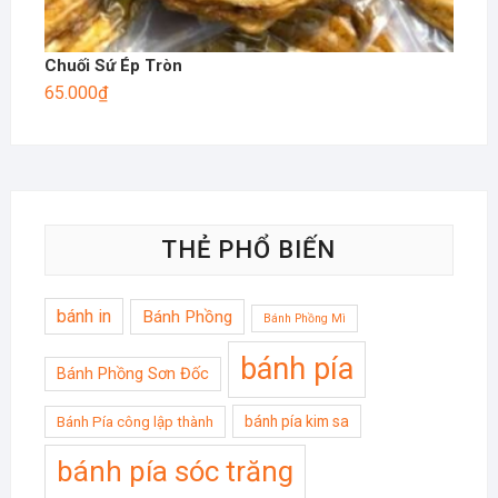
Chuối Sứ Ép Tròn
65.000
₫
THẺ PHỔ BIẾN
bánh in
Bánh Phồng
Bánh Phồng Mì
bánh pía
Bánh Phồng Sơn Đốc
bánh pía kim sa
Bánh Pía công lập thành
bánh pía sóc trăng