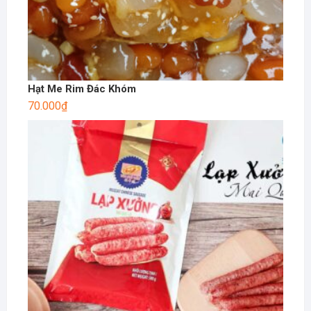
Hạt Me Rim Đác Khóm
70.000
₫