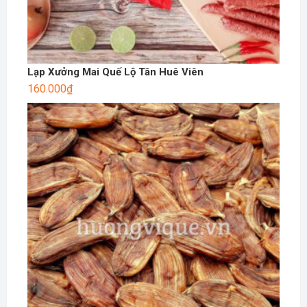
Lạp Xưởng Mai Quế Lộ Tân Huê Viên
160.000
₫