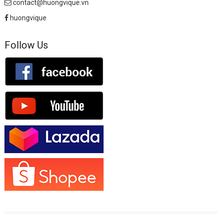
contact@huongvique.vn
huongvique
Follow Us