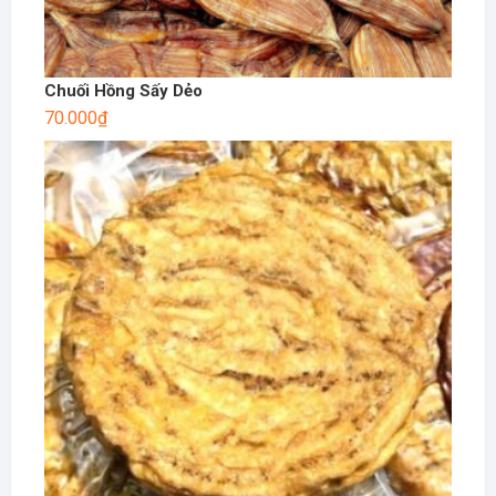
Chuối Hồng Sấy Dẻo
70.000
₫