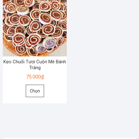
Kẹo Chuối Tươi Cuộn Mè Bánh
Tráng
75.000
₫
Sản
Chọn
phẩm
này
có
nhiều
biến
thể.
Các