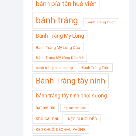
bánh pía tân huê viên
bánh tráng
Bánh Tráng Cuộn
Bánh Tráng Mỹ Lồng
Bánh Tráng Mỹ Lồng Dừa
Bánh Tráng Mỹ Lồng Dừa Mè
Bánh Tráng Trộn
bánh tráng phơi sương
Bánh Tráng tây ninh
bánh tráng tây ninh phơi sương
hạt me rim
hạt me rim đác
khô cà mau
KẸO CHUỐI DẺO
KẸO CHUỐI DẺO ĐẬU PHỘNG