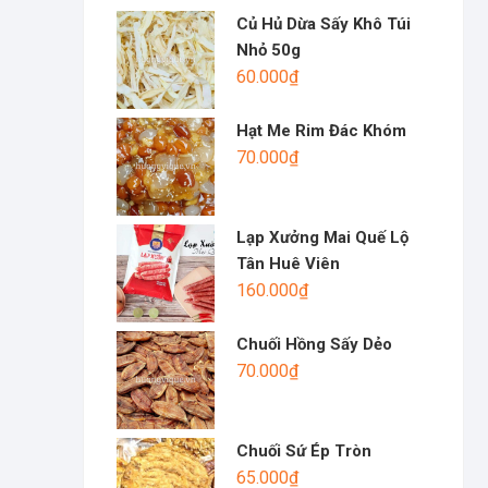
Củ Hủ Dừa Sấy Khô Túi
Nhỏ 50g
60.000
₫
Hạt Me Rim Đác Khóm
70.000
₫
Lạp Xưởng Mai Quế Lộ
Tân Huê Viên
160.000
₫
Chuối Hồng Sấy Dẻo
70.000
₫
Chuối Sứ Ép Tròn
65.000
₫