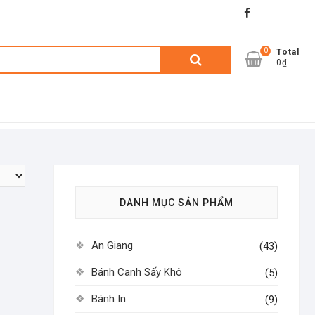
facebook
shopee
lazada
0
Tìm
Total
0₫
kiếm:
DANH MỤC SẢN PHẨM
An Giang
(43)
Bánh Canh Sấy Khô
(5)
Bánh In
(9)