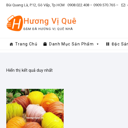
Skip
Bùi Quang Là, P.12, Gò Vấp, Tp.HCM
0908.022.408 –
0909.570.765 –
to
content
Hương Vị Quê
ĐẬM ĐÀ HƯƠNG VỊ QUÊ NHÀ
Trang Chủ
Danh Mục Sản Phẩm
Đặc Sả
Hiển thị kết quả duy nhất