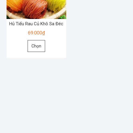
Hủ Tiếu Rau Củ Khô Sa Đéc
69.000
₫
Sản
Chọn
phẩm
này
có
nhiều
biến
thể.
Các
tùy
chọn
có
thể
được