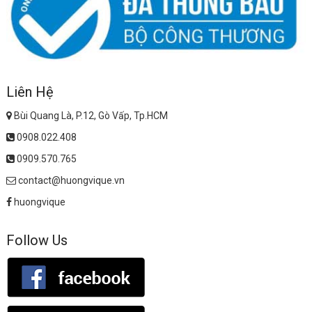
Liên Hệ
Bùi Quang Là, P.12, Gò Vấp, Tp.HCM
0908.022.408
0909.570.765
contact@huongvique.vn
huongvique
Follow Us