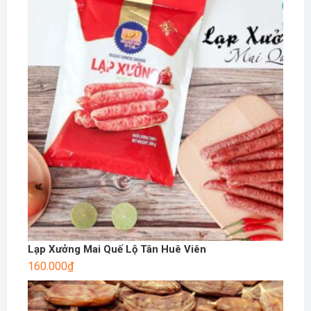
Lạp Xưởng Mai Quế Lộ Tân Huê Viên
160.000
₫