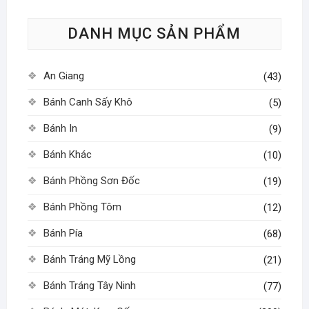
tùy
tùy
chọn
DANH MỤC SẢN PHẨM
chọn
có
có
thể
thể
được
An Giang
(43)
được
chọn
chọn
Bánh Canh Sấy Khô
trên
(5)
trên
trang
Bánh In
(9)
trang
sản
sản
phẩm
Bánh Khác
(10)
phẩm
Bánh Phồng Sơn Đốc
(19)
Bánh Phồng Tôm
(12)
Bánh Pía
(68)
Bánh Tráng Mỹ Lồng
(21)
Bánh Tráng Tây Ninh
(77)