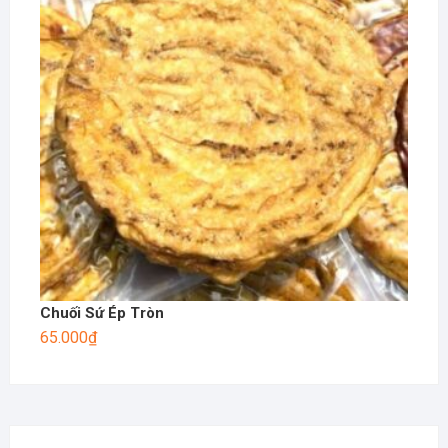
Chuối Sứ Ép Tròn
65.000
₫