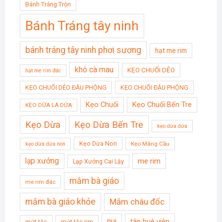
Bánh Tráng Trộn
Bánh Tráng tây ninh
bánh tráng tây ninh phơi sương
hạt me rim
khô cà mau
KẸO CHUỐI DẺO
hạt me rim đác
KẸO CHUỐI DẺO ĐẬU PHỘNG
KẸO CHUỐI ĐẬU PHỘNG
Kẹo Chuối
Kẹo Chuối Bến Tre
KẸO DỪA LÁ DỨA
Kẹo Dừa
Kẹo Dừa Bến Tre
kẹo dừa dứa
Kẹo Dừa Non
Kẹo Mãng Cầu
kẹo dừa dứa non
lạp xưởng
me rim
Lạp Xưởng Cai Lậy
mắm bà giáo
me rim đác
mắm bà giáo khỏe
Mắm châu đốc
nui
tân huê viên
mứt tắc
mứt tắc rim