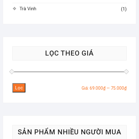
Trà Vinh
(1)
LỌC THEO GIÁ
Lọc
Giá
Giá
Giá:
69.000₫
—
75.000₫
tối
tối
thiểu
đa
SẢN PHẨM NHIỀU NGƯỜI MUA