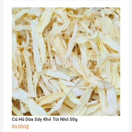
Củ Hủ Dừa Sấy Khô Túi Nhỏ 50g
60.000
₫