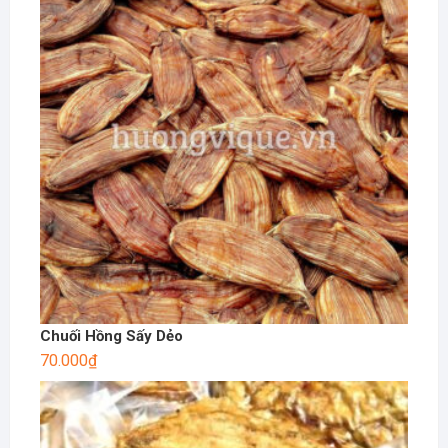
Chuối Hồng Sấy Dẻo
70.000
₫