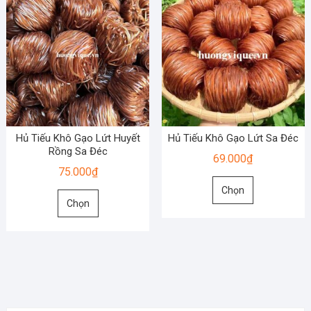
Hủ Tiếu Khô Gạo Lứt Huyết
Hủ Tiếu Khô Gạo Lứt Sa Đéc
Rồng Sa Đéc
69.000
₫
75.000
₫
Sản
Chọn
Sản
phẩm
Chọn
phẩm
này
này
có
có
nhiều
nhiều
biến
biến
thể.
thể.
Các
Các