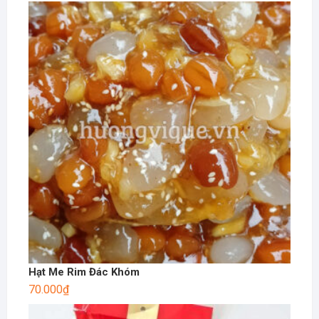
Hạt Me Rim Đác Khóm
70.000
₫