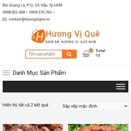
Skip
Bùi Quang Là, P.12, Gò Vấp, Tp.HCM
to
0908.022.408 –
0909.570.765 –
content
contact@huongvique.vn
Hương Vị Quê
ĐẬM ĐÀ HƯƠNG VỊ QUÊ NHÀ
0
Total
Tìm
0₫
kiếm:
Danh Mục Sản Phẩm
Hiển thị tất cả 2 kết quả