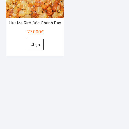
Hạt Me Rim Đác Chanh Dây
77.000
₫
Sản
Chọn
phẩm
này
có
nhiều
biến
thể.
Các
tùy
chọn
có
thể
được