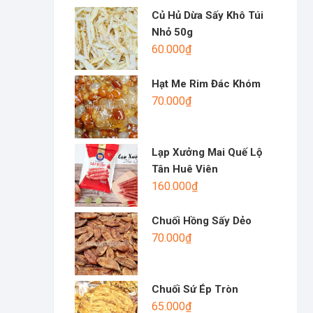
Củ Hủ Dừa Sấy Khô Túi
Nhỏ 50g
60.000
₫
Hạt Me Rim Đác Khóm
70.000
₫
Lạp Xưởng Mai Quế Lộ
Tân Huê Viên
160.000
₫
Chuối Hồng Sấy Dẻo
70.000
₫
Chuối Sứ Ép Tròn
65.000
₫