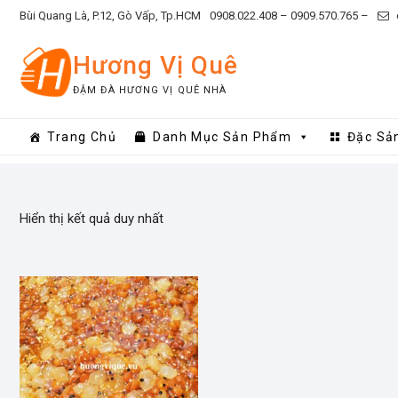
Skip
Bùi Quang Là, P.12, Gò Vấp, Tp.HCM
0908.022.408 –
0909.570.765 –
to
content
Hương Vị Quê
ĐẬM ĐÀ HƯƠNG VỊ QUÊ NHÀ
Trang Chủ
Danh Mục Sản Phẩm
Đặc Sả
Hiển thị kết quả duy nhất