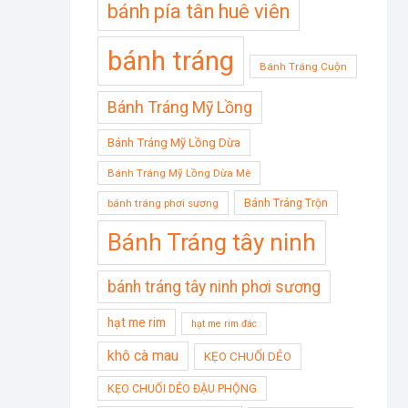
bánh pía tân huê viên
bánh tráng
Bánh Tráng Cuộn
Bánh Tráng Mỹ Lồng
Bánh Tráng Mỹ Lồng Dừa
Bánh Tráng Mỹ Lồng Dừa Mè
Bánh Tráng Trộn
bánh tráng phơi sương
Bánh Tráng tây ninh
bánh tráng tây ninh phơi sương
hạt me rim
hạt me rim đác
khô cà mau
KẸO CHUỐI DẺO
KẸO CHUỐI DẺO ĐẬU PHỘNG