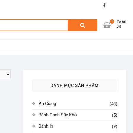
facebook
shopee
lazada
0
Tìm
Total
0₫
kiếm:
DANH MỤC SẢN PHẨM
An Giang
(43)
Bánh Canh Sấy Khô
(5)
Bánh In
(9)