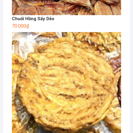
Chuối Hồng Sấy Dẻo
70.000
₫