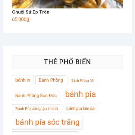
Chuối Sứ Ép Tròn
65.000
₫
THẺ PHỔ BIẾN
bánh in
Bánh Phồng
Bánh Phồng Mì
bánh pía
Bánh Phồng Sơn Đốc
bánh pía kim sa
Bánh Pía công lập thành
bánh pía sóc trăng