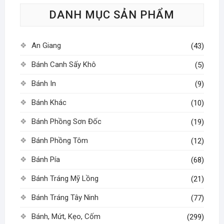
tùy
DANH MỤC SẢN PHẨM
chọn
có
thể
An Giang
(43)
được
chọn
Bánh Canh Sấy Khô
(5)
trên
Bánh In
(9)
trang
sản
Bánh Khác
(10)
phẩm
Bánh Phồng Sơn Đốc
(19)
Bánh Phồng Tôm
(12)
Bánh Pía
(68)
Bánh Tráng Mỹ Lồng
(21)
Bánh Tráng Tây Ninh
(77)
Bánh, Mứt, Kẹo, Cốm
(299)