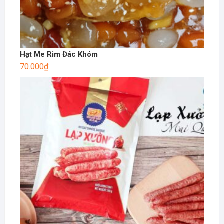
Hạt Me Rim Đác Khóm
70.000
₫