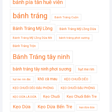
bánh pía tân huê viên
bánh tráng
Bánh Tráng Cuộn
Bánh Tráng Mỹ Lồng
Bánh Tráng Mỹ Lồng Dừa
Bánh Tráng Mỹ Lồng Dừa Mè
bánh tráng phơi sương
Bánh Tráng Trộn
Bánh Tráng tây ninh
bánh tráng tây ninh phơi sương
hạt me rim
khô cà mau
KẸO CHUỐI DẺO
hạt me rim đác
KẸO CHUỐI DẺO ĐẬU PHỘNG
KẸO CHUỐI ĐẬU PHỘNG
Kẹo Chuối
Kẹo Chuối Bến Tre
KẸO DỪA LÁ DỨA
Kẹo Dừa
Kẹo Dừa Bến Tre
kẹo dừa dứa