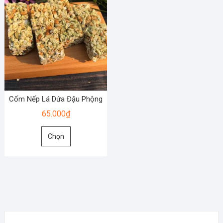
Cốm Nếp Lá Dứa Đậu Phộng
65.000
₫
Sản
Chọn
phẩm
này
có
nhiều
biến
thể.
Các