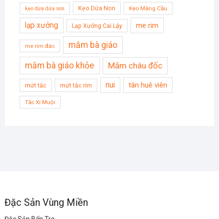
Kẹo Dừa Non
Kẹo Mãng Cầu
kẹo dừa dứa non
lạp xưởng
me rim
Lạp Xưởng Cai Lậy
mắm bà giáo
me rim đác
mắm bà giáo khỏe
Mắm châu đốc
nui
tân huê viên
mứt tắc
mứt tắc rim
Tắc Xí Muội
Đặc Sản Vùng Miền