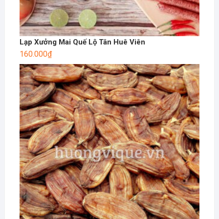
Lạp Xưởng Mai Quế Lộ Tân Huê Viên
160.000
₫