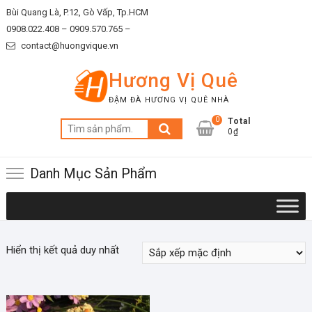
Skip
Bùi Quang Là, P.12, Gò Vấp, Tp.HCM
to
0908.022.408 –
0909.570.765 –
content
contact@huongvique.vn
Hương Vị Quê
ĐẬM ĐÀ HƯƠNG VỊ QUÊ NHÀ
0
Total
Tìm
0₫
kiếm:
Danh Mục Sản Phẩm
Hiển thị kết quả duy nhất