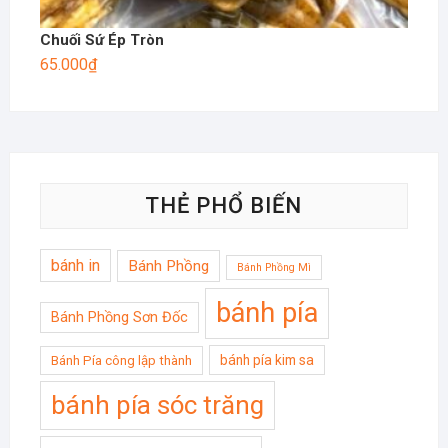
Chuối Sứ Ép Tròn
65.000
₫
THẺ PHỔ BIẾN
bánh in
Bánh Phồng
Bánh Phồng Mì
bánh pía
Bánh Phồng Sơn Đốc
bánh pía kim sa
Bánh Pía công lập thành
bánh pía sóc trăng