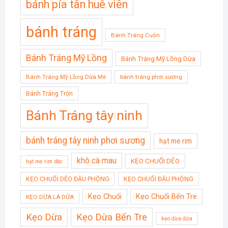
bánh pía tân huê viên
bánh tráng
Bánh Tráng Cuộn
Bánh Tráng Mỹ Lồng
Bánh Tráng Mỹ Lồng Dừa
Bánh Tráng Mỹ Lồng Dừa Mè
bánh tráng phơi sương
Bánh Tráng Trộn
Bánh Tráng tây ninh
bánh tráng tây ninh phơi sương
hạt me rim
khô cà mau
KẸO CHUỐI DẺO
hạt me rim đác
KẸO CHUỐI DẺO ĐẬU PHỘNG
KẸO CHUỐI ĐẬU PHỘNG
Kẹo Chuối
Kẹo Chuối Bến Tre
KẸO DỪA LÁ DỨA
Kẹo Dừa
Kẹo Dừa Bến Tre
kẹo dừa dứa