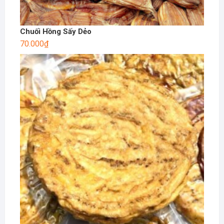
Chuối Hồng Sấy Dẻo
70.000
₫