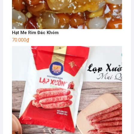
Hạt Me Rim Đác Khóm
70.000
₫