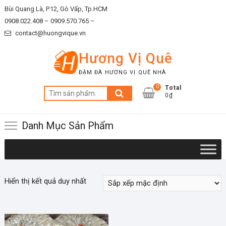
Skip
Bùi Quang Là, P.12, Gò Vấp, Tp.HCM
to
0908.022.408 –
0909.570.765 –
content
contact@huongvique.vn
Hương Vị Quê
ĐẬM ĐÀ HƯƠNG VỊ QUÊ NHÀ
0
Total
Tìm
0₫
kiếm:
Danh Mục Sản Phẩm
Hiển thị kết quả duy nhất