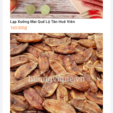
Lạp Xưởng Mai Quế Lộ Tân Huê Viên
160.000
₫