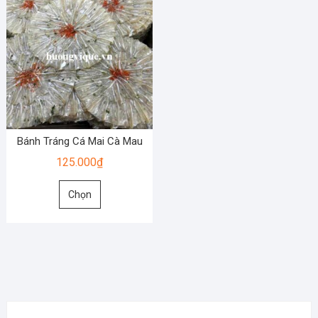
Bánh Tráng Cá Mai Cà Mau
125.000
₫
Sản
Chọn
phẩm
này
có
nhiều
biến
thể.
Các