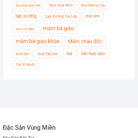
Kẹo Dừa Non
Kẹo Mãng Cầu
kẹo dừa dứa non
lạp xưởng
me rim
Lạp Xưởng Cai Lậy
mắm bà giáo
me rim đác
mắm bà giáo khỏe
Mắm châu đốc
nui
tân huê viên
mứt tắc
mứt tắc rim
Tắc Xí Muội
Đặc Sản Vùng Miền