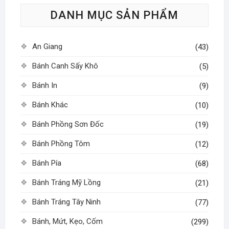
tùy
DANH MỤC SẢN PHẨM
chọn
có
thể
An Giang
(43)
được
chọn
Bánh Canh Sấy Khô
(5)
trên
Bánh In
(9)
trang
sản
Bánh Khác
(10)
phẩm
Bánh Phồng Sơn Đốc
(19)
Bánh Phồng Tôm
(12)
Bánh Pía
(68)
Bánh Tráng Mỹ Lồng
(21)
Bánh Tráng Tây Ninh
(77)
Bánh, Mứt, Kẹo, Cốm
(299)