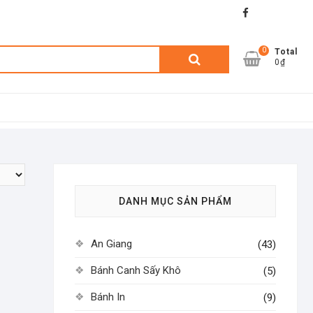
facebook
shopee
lazada
0
Tìm
Total
0₫
kiếm:
DANH MỤC SẢN PHẨM
An Giang
(43)
Bánh Canh Sấy Khô
(5)
Bánh In
(9)