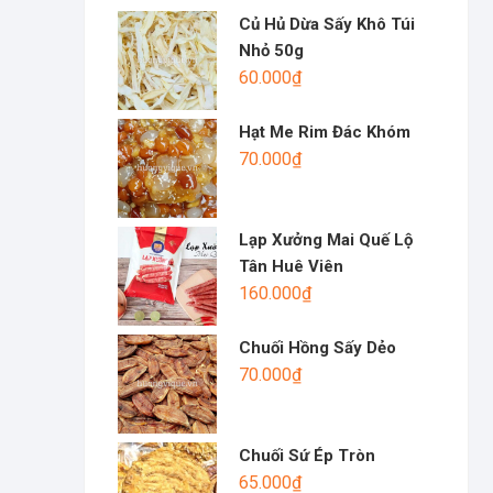
Củ Hủ Dừa Sấy Khô Túi
Nhỏ 50g
60.000
₫
Hạt Me Rim Đác Khóm
70.000
₫
Lạp Xưởng Mai Quế Lộ
Tân Huê Viên
160.000
₫
Chuối Hồng Sấy Dẻo
70.000
₫
Chuối Sứ Ép Tròn
65.000
₫