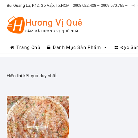
Skip
Bùi Quang Là, P.12, Gò Vấp, Tp.HCM
0908.022.408 –
0909.570.765 –
to
content
Hương Vị Quê
ĐẬM ĐÀ HƯƠNG VỊ QUÊ NHÀ
Trang Chủ
Danh Mục Sản Phẩm
Đặc Sả
Hiển thị kết quả duy nhất