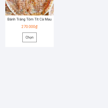
Bánh Tráng Tôm Tít Cà Mau
270.000
₫
Sản
Chọn
phẩm
này
có
nhiều
biến
thể.
Các
tùy
chọn
có
thể
được