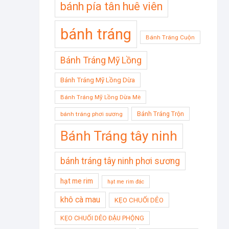
bánh pía tân huê viên
bánh tráng
Bánh Tráng Cuộn
Bánh Tráng Mỹ Lồng
Bánh Tráng Mỹ Lồng Dừa
Bánh Tráng Mỹ Lồng Dừa Mè
Bánh Tráng Trộn
bánh tráng phơi sương
Bánh Tráng tây ninh
bánh tráng tây ninh phơi sương
hạt me rim
hạt me rim đác
khô cà mau
KẸO CHUỐI DẺO
KẸO CHUỐI DẺO ĐẬU PHỘNG