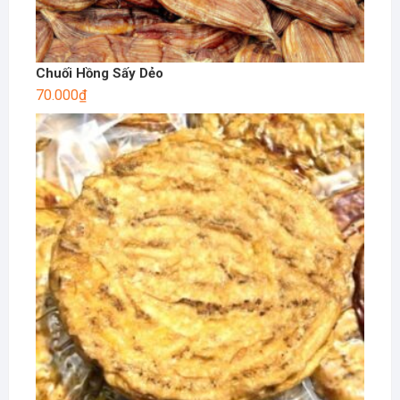
Chuối Hồng Sấy Dẻo
70.000
₫