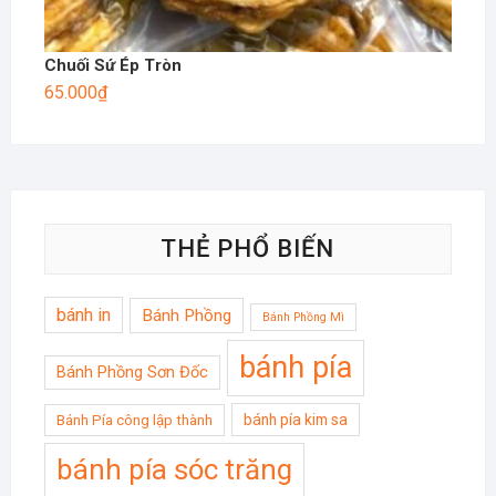
Chuối Sứ Ép Tròn
65.000
₫
THẺ PHỔ BIẾN
bánh in
Bánh Phồng
Bánh Phồng Mì
bánh pía
Bánh Phồng Sơn Đốc
bánh pía kim sa
Bánh Pía công lập thành
bánh pía sóc trăng