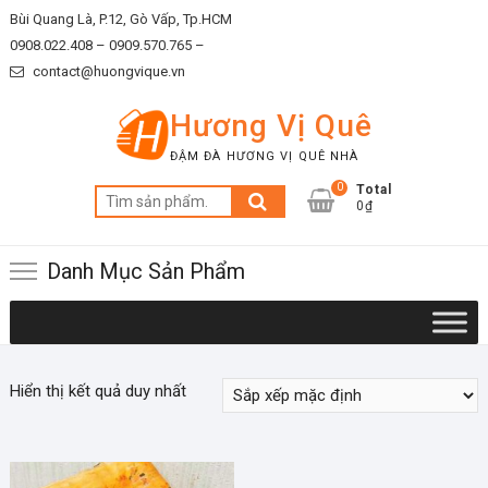
Skip
Bùi Quang Là, P.12, Gò Vấp, Tp.HCM
to
0908.022.408 –
0909.570.765 –
content
contact@huongvique.vn
Hương Vị Quê
ĐẬM ĐÀ HƯƠNG VỊ QUÊ NHÀ
0
Total
Tìm
0₫
kiếm:
Danh Mục Sản Phẩm
Hiển thị kết quả duy nhất