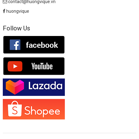
contact@huongvique.vn
huongvique
Follow Us