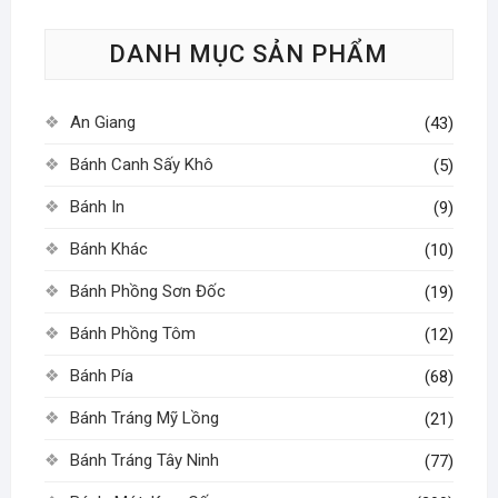
tùy
DANH MỤC SẢN PHẨM
chọn
có
thể
An Giang
(43)
được
chọn
Bánh Canh Sấy Khô
(5)
trên
Bánh In
(9)
trang
sản
Bánh Khác
(10)
phẩm
Bánh Phồng Sơn Đốc
(19)
Bánh Phồng Tôm
(12)
Bánh Pía
(68)
Bánh Tráng Mỹ Lồng
(21)
Bánh Tráng Tây Ninh
(77)