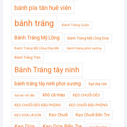
bánh pía tân huê viên
bánh tráng
Bánh Tráng Cuộn
Bánh Tráng Mỹ Lồng
Bánh Tráng Mỹ Lồng Dừa
Bánh Tráng Mỹ Lồng Dừa Mè
bánh tráng phơi sương
Bánh Tráng Trộn
Bánh Tráng tây ninh
bánh tráng tây ninh phơi sương
hạt me rim
khô cà mau
KẸO CHUỐI DẺO
hạt me rim đác
KẸO CHUỐI DẺO ĐẬU PHỘNG
KẸO CHUỐI ĐẬU PHỘNG
Kẹo Chuối
Kẹo Chuối Bến Tre
KẸO DỪA LÁ DỨA
Kẹo Dừa
Kẹo Dừa Bến Tre