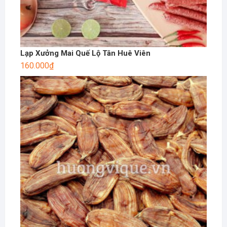
Lạp Xưởng Mai Quế Lộ Tân Huê Viên
160.000
₫