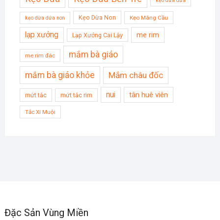
kẹo dừa dứa
Kẹo Dừa Non
Kẹo Mãng Cầu
kẹo dừa dứa non
lạp xưởng
me rim
Lạp Xưởng Cai Lậy
mắm bà giáo
me rim đác
mắm bà giáo khỏe
Mắm châu đốc
nui
tân huê viên
mứt tắc
mứt tắc rim
Tắc Xí Muội
Đặc Sản Vùng Miền