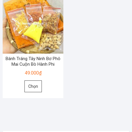
Bánh Tráng Tây Ninh Bơ Phô
Mai Cuộn Bò Hành Phi
49.000
₫
Sản
Chọn
phẩm
này
có
nhiều
biến
thể.
Các