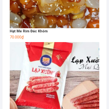
Hạt Me Rim Đác Khóm
70.000
₫