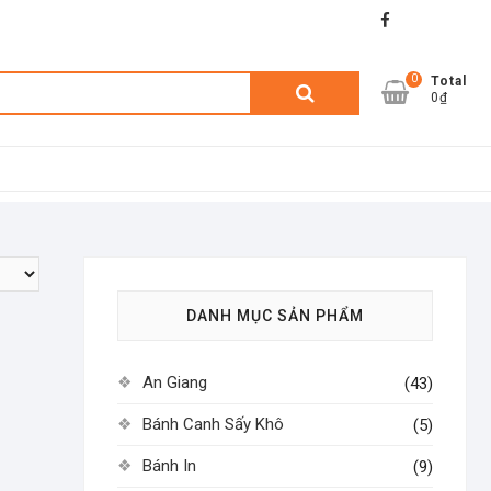
facebook
shopee
lazada
0
Tìm
Total
0₫
kiếm:
DANH MỤC SẢN PHẨM
An Giang
(43)
Bánh Canh Sấy Khô
(5)
Bánh In
(9)