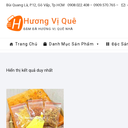
Skip
Bùi Quang Là, P.12, Gò Vấp, Tp.HCM
0908.022.408 –
0909.570.765 –
to
content
Hương Vị Quê
ĐẬM ĐÀ HƯƠNG VỊ QUÊ NHÀ
Trang Chủ
Danh Mục Sản Phẩm
Đặc Sả
Hiển thị kết quả duy nhất