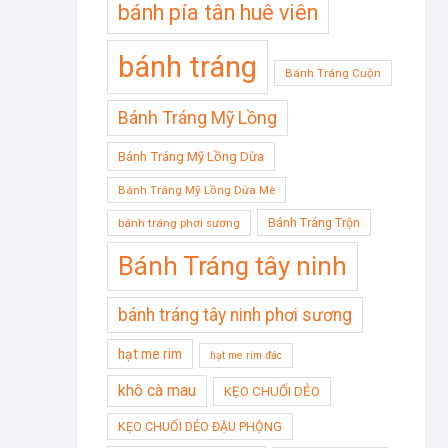
bánh pía tân huê viên
bánh tráng
Bánh Tráng Cuộn
Bánh Tráng Mỹ Lồng
Bánh Tráng Mỹ Lồng Dừa
Bánh Tráng Mỹ Lồng Dừa Mè
Bánh Tráng Trộn
bánh tráng phơi sương
Bánh Tráng tây ninh
bánh tráng tây ninh phơi sương
hạt me rim
hạt me rim đác
khô cà mau
KẸO CHUỐI DẺO
KẸO CHUỐI DẺO ĐẬU PHỘNG