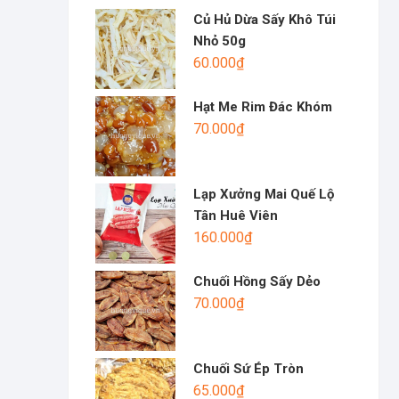
Củ Hủ Dừa Sấy Khô Túi
Nhỏ 50g
60.000
₫
Hạt Me Rim Đác Khóm
70.000
₫
Lạp Xưởng Mai Quế Lộ
Tân Huê Viên
160.000
₫
Chuối Hồng Sấy Dẻo
70.000
₫
Chuối Sứ Ép Tròn
65.000
₫