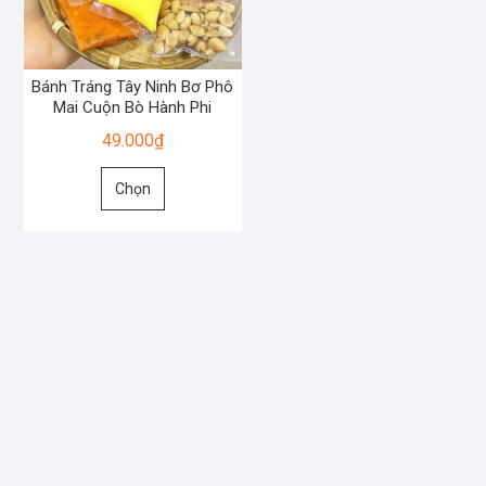
Bánh Tráng Tây Ninh Bơ Phô
Mai Cuộn Bò Hành Phi
49.000
₫
Sản
Chọn
phẩm
này
có
nhiều
biến
thể.
Các
tùy
chọn
có
thể