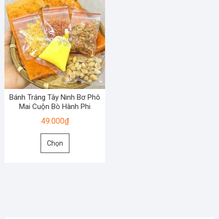
Bánh Tráng Tây Ninh Bơ Phô
Mai Cuộn Bò Hành Phi
49.000
₫
Sản
Chọn
phẩm
này
có
nhiều
biến
thể.
Các