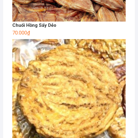
Chuối Hồng Sấy Dẻo
70.000
₫