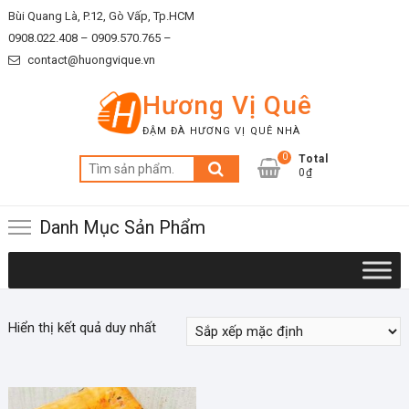
Skip
Bùi Quang Là, P.12, Gò Vấp, Tp.HCM
to
0908.022.408 –
0909.570.765 –
content
contact@huongvique.vn
Hương Vị Quê
ĐẬM ĐÀ HƯƠNG VỊ QUÊ NHÀ
0
Total
Tìm
0₫
kiếm:
Danh Mục Sản Phẩm
Hiển thị kết quả duy nhất