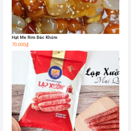
Hạt Me Rim Đác Khóm
70.000
₫