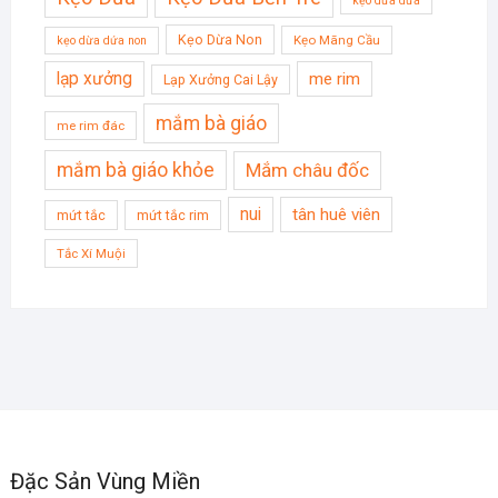
kẹo dừa dứa
Kẹo Dừa Non
Kẹo Mãng Cầu
kẹo dừa dứa non
lạp xưởng
me rim
Lạp Xưởng Cai Lậy
mắm bà giáo
me rim đác
mắm bà giáo khỏe
Mắm châu đốc
nui
tân huê viên
mứt tắc
mứt tắc rim
Tắc Xí Muội
Đặc Sản Vùng Miền