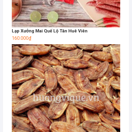
Lạp Xưởng Mai Quế Lộ Tân Huê Viên
160.000
₫