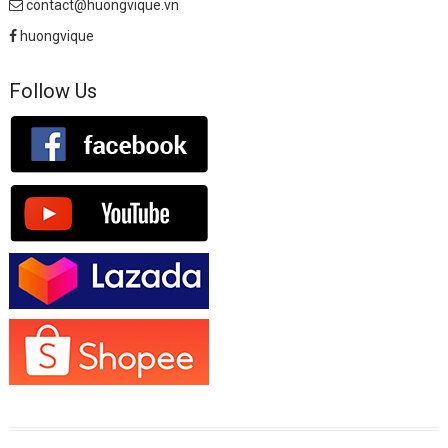
contact@huongvique.vn
huongvique
Follow Us