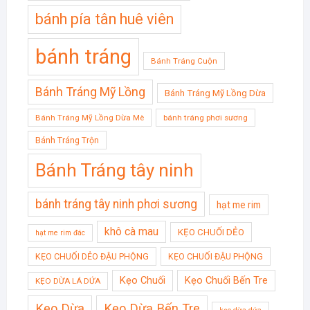
bánh pía tân huê viên
bánh tráng
Bánh Tráng Cuộn
Bánh Tráng Mỹ Lồng
Bánh Tráng Mỹ Lồng Dừa
Bánh Tráng Mỹ Lồng Dừa Mè
bánh tráng phơi sương
Bánh Tráng Trộn
Bánh Tráng tây ninh
bánh tráng tây ninh phơi sương
hạt me rim
khô cà mau
KẸO CHUỐI DẺO
hạt me rim đác
KẸO CHUỐI DẺO ĐẬU PHỘNG
KẸO CHUỐI ĐẬU PHỘNG
Kẹo Chuối
Kẹo Chuối Bến Tre
KẸO DỪA LÁ DỨA
Kẹo Dừa
Kẹo Dừa Bến Tre