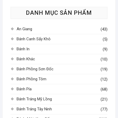
tùy
DANH MỤC SẢN PHẨM
chọn
có
thể
An Giang
(43)
được
chọn
Bánh Canh Sấy Khô
(5)
trên
Bánh In
(9)
trang
sản
Bánh Khác
(10)
phẩm
Bánh Phồng Sơn Đốc
(19)
Bánh Phồng Tôm
(12)
Bánh Pía
(68)
Bánh Tráng Mỹ Lồng
(21)
Bánh Tráng Tây Ninh
(77)