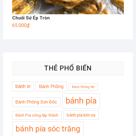
Chuối Sứ Ép Tròn
65.000
₫
THẺ PHỔ BIẾN
bánh in
Bánh Phồng
Bánh Phồng Mì
bánh pía
Bánh Phồng Sơn Đốc
bánh pía kim sa
Bánh Pía công lập thành
bánh pía sóc trăng