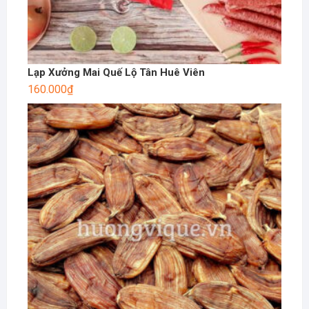
Lạp Xưởng Mai Quế Lộ Tân Huê Viên
160.000
₫