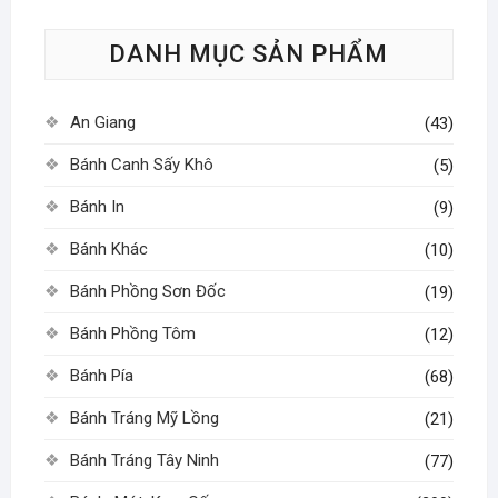
tùy
DANH MỤC SẢN PHẨM
chọn
có
thể
An Giang
(43)
được
chọn
Bánh Canh Sấy Khô
(5)
trên
Bánh In
(9)
trang
sản
Bánh Khác
(10)
phẩm
Bánh Phồng Sơn Đốc
(19)
Bánh Phồng Tôm
(12)
Bánh Pía
(68)
Bánh Tráng Mỹ Lồng
(21)
Bánh Tráng Tây Ninh
(77)