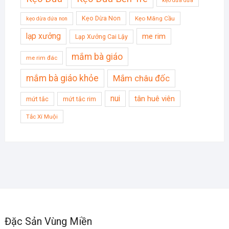
kẹo dừa dứa
Kẹo Dừa Non
Kẹo Mãng Cầu
kẹo dừa dứa non
lạp xưởng
me rim
Lạp Xưởng Cai Lậy
mắm bà giáo
me rim đác
mắm bà giáo khỏe
Mắm châu đốc
nui
tân huê viên
mứt tắc
mứt tắc rim
Tắc Xí Muội
Đặc Sản Vùng Miền