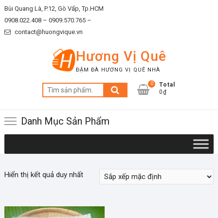
Skip
Bùi Quang Là, P.12, Gò Vấp, Tp.HCM
to
0908.022.408 –
0909.570.765 –
content
contact@huongvique.vn
Hương Vị Quê
ĐẬM ĐÀ HƯƠNG VỊ QUÊ NHÀ
0
Total
Tìm
0₫
kiếm:
Danh Mục Sản Phẩm
Hiển thị kết quả duy nhất