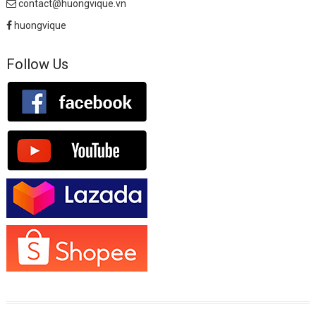
contact@huongvique.vn
huongvique
Follow Us