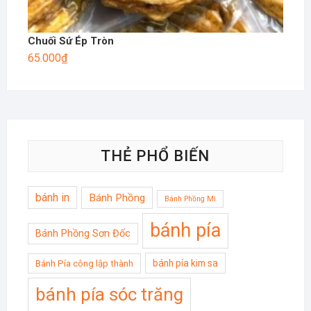
Chuối Sứ Ép Tròn
65.000
₫
THẺ PHỔ BIẾN
bánh in
Bánh Phồng
Bánh Phồng Mì
bánh pía
Bánh Phồng Sơn Đốc
bánh pía kim sa
Bánh Pía công lập thành
bánh pía sóc trăng