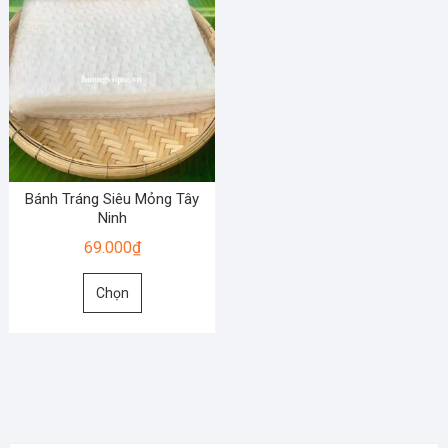
Bánh Tráng Siêu Mỏng Tây
Ninh
69.000
₫
Sản
Chọn
phẩm
này
có
nhiều
biến
thể.
Các