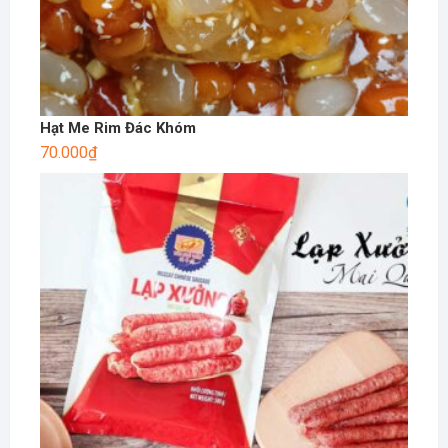
Hạt Me Rim Đác Khóm
70.000
₫