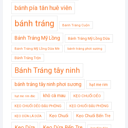
bánh pía tân huê viên
bánh tráng
Bánh Tráng Cuộn
Bánh Tráng Mỹ Lồng
Bánh Tráng Mỹ Lồng Dừa
Bánh Tráng Mỹ Lồng Dừa Mè
bánh tráng phơi sương
Bánh Tráng Trộn
Bánh Tráng tây ninh
bánh tráng tây ninh phơi sương
hạt me rim
khô cà mau
KẸO CHUỐI DẺO
hạt me rim đác
KẸO CHUỐI DẺO ĐẬU PHỘNG
KẸO CHUỐI ĐẬU PHỘNG
Kẹo Chuối
Kẹo Chuối Bến Tre
KẸO DỪA LÁ DỨA
Kẹo Dừa
Kẹo Dừa Bến Tre