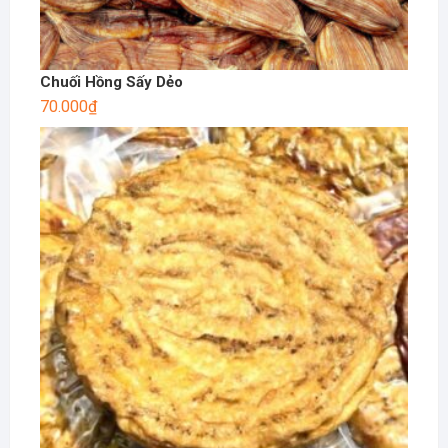
Chuối Hồng Sấy Dẻo
70.000
₫