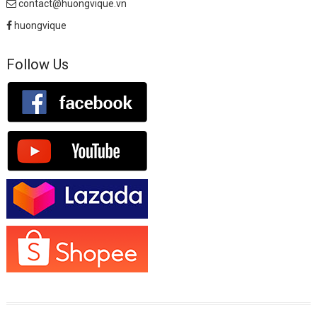
contact@huongvique.vn
huongvique
Follow Us