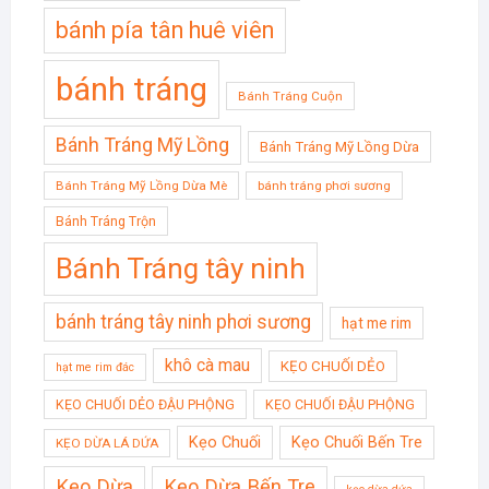
bánh pía tân huê viên
bánh tráng
Bánh Tráng Cuộn
Bánh Tráng Mỹ Lồng
Bánh Tráng Mỹ Lồng Dừa
Bánh Tráng Mỹ Lồng Dừa Mè
bánh tráng phơi sương
Bánh Tráng Trộn
Bánh Tráng tây ninh
bánh tráng tây ninh phơi sương
hạt me rim
khô cà mau
KẸO CHUỐI DẺO
hạt me rim đác
KẸO CHUỐI DẺO ĐẬU PHỘNG
KẸO CHUỐI ĐẬU PHỘNG
Kẹo Chuối
Kẹo Chuối Bến Tre
KẸO DỪA LÁ DỨA
Kẹo Dừa
Kẹo Dừa Bến Tre