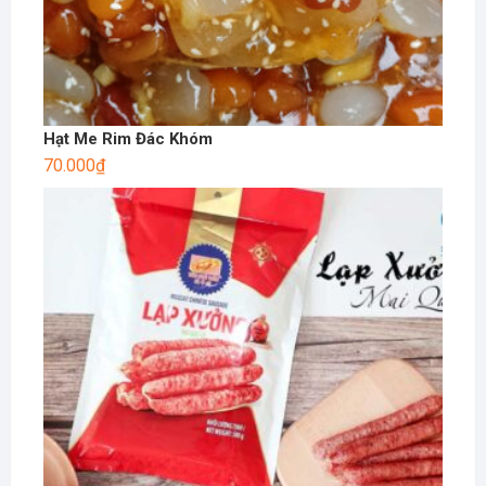
Hạt Me Rim Đác Khóm
70.000
₫