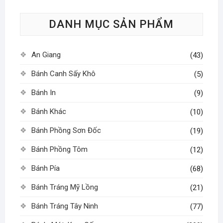
tùy
DANH MỤC SẢN PHẨM
chọn
có
thể
An Giang
(43)
được
chọn
Bánh Canh Sấy Khô
(5)
trên
Bánh In
(9)
trang
sản
Bánh Khác
(10)
phẩm
Bánh Phồng Sơn Đốc
(19)
Bánh Phồng Tôm
(12)
Bánh Pía
(68)
Bánh Tráng Mỹ Lồng
(21)
Bánh Tráng Tây Ninh
(77)