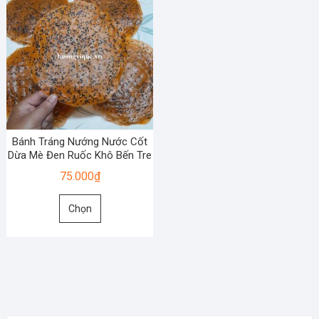
Bánh Tráng Nướng Nước Cốt
Dừa Mè Đen Ruốc Khô Bến Tre
75.000
₫
Sản
Chọn
phẩm
này
có
nhiều
biến
thể.
Các