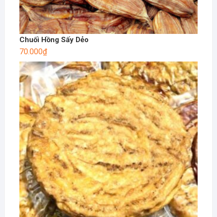
Chuối Hồng Sấy Dẻo
70.000
₫