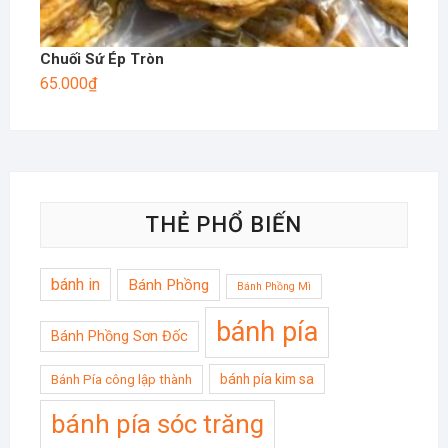
Chuối Sứ Ép Tròn
65.000
₫
THẺ PHỔ BIẾN
bánh in
Bánh Phồng
Bánh Phồng Mì
bánh pía
Bánh Phồng Sơn Đốc
bánh pía kim sa
Bánh Pía công lập thành
bánh pía sóc trăng