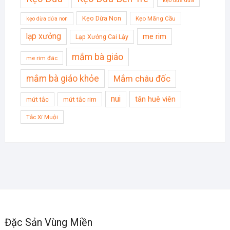
kẹo dừa dứa
Kẹo Dừa Non
Kẹo Mãng Cầu
kẹo dừa dứa non
lạp xưởng
me rim
Lạp Xưởng Cai Lậy
mắm bà giáo
me rim đác
mắm bà giáo khỏe
Mắm châu đốc
nui
tân huê viên
mứt tắc
mứt tắc rim
Tắc Xí Muội
Đặc Sản Vùng Miền