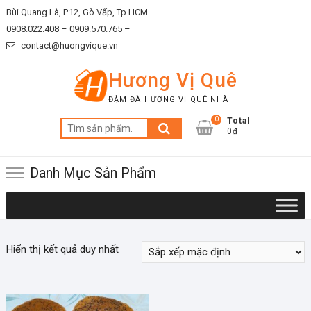
Skip
Bùi Quang Là, P.12, Gò Vấp, Tp.HCM
to
0908.022.408 –
0909.570.765 –
content
contact@huongvique.vn
Hương Vị Quê
ĐẬM ĐÀ HƯƠNG VỊ QUÊ NHÀ
0
Total
Tìm
0₫
kiếm:
Danh Mục Sản Phẩm
Hiển thị kết quả duy nhất