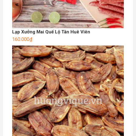
Lạp Xưởng Mai Quế Lộ Tân Huê Viên
160.000
₫