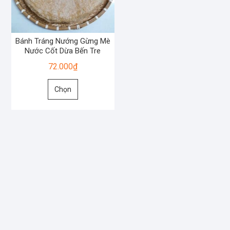
Bánh Tráng Nướng Gừng Mè
Nước Cốt Dừa Bến Tre
72.000
₫
Sản
Chọn
phẩm
này
có
nhiều
biến
thể.
Các
tùy
chọn
có
thể