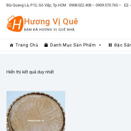
Skip
Bùi Quang Là, P.12, Gò Vấp, Tp.HCM
0908.022.408 –
0909.570.765 –
to
content
Hương Vị Quê
ĐẬM ĐÀ HƯƠNG VỊ QUÊ NHÀ
Trang Chủ
Danh Mục Sản Phẩm
Đặc Sả
Hiển thị kết quả duy nhất