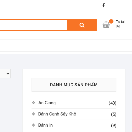
facebook
shopee
lazada
0
Tìm
Total
0₫
kiếm:
DANH MỤC SẢN PHẨM
An Giang
(43)
Bánh Canh Sấy Khô
(5)
Bánh In
(9)