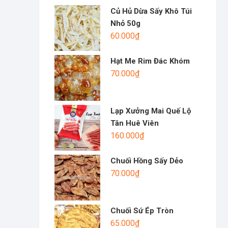
Củ Hủ Dừa Sấy Khô Túi
Nhỏ 50g
60.000
₫
Hạt Me Rim Đác Khóm
70.000
₫
Lạp Xưởng Mai Quế Lộ
Tân Huê Viên
160.000
₫
Chuối Hồng Sấy Dẻo
70.000
₫
Chuối Sứ Ép Tròn
65.000
₫