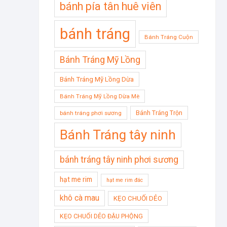
bánh pía tân huê viên
bánh tráng
Bánh Tráng Cuộn
Bánh Tráng Mỹ Lồng
Bánh Tráng Mỹ Lồng Dừa
Bánh Tráng Mỹ Lồng Dừa Mè
Bánh Tráng Trộn
bánh tráng phơi sương
Bánh Tráng tây ninh
bánh tráng tây ninh phơi sương
hạt me rim
hạt me rim đác
khô cà mau
KẸO CHUỐI DẺO
KẸO CHUỐI DẺO ĐẬU PHỘNG