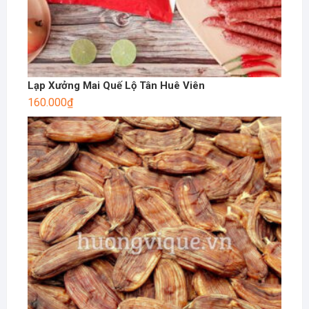
Lạp Xưởng Mai Quế Lộ Tân Huê Viên
160.000
₫