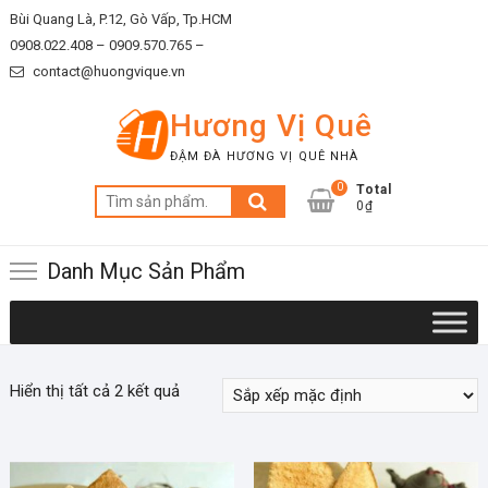
Skip
Bùi Quang Là, P.12, Gò Vấp, Tp.HCM
to
0908.022.408 –
0909.570.765 –
content
contact@huongvique.vn
Hương Vị Quê
ĐẬM ĐÀ HƯƠNG VỊ QUÊ NHÀ
0
Total
Tìm
0₫
kiếm:
Danh Mục Sản Phẩm
Hiển thị tất cả 2 kết quả