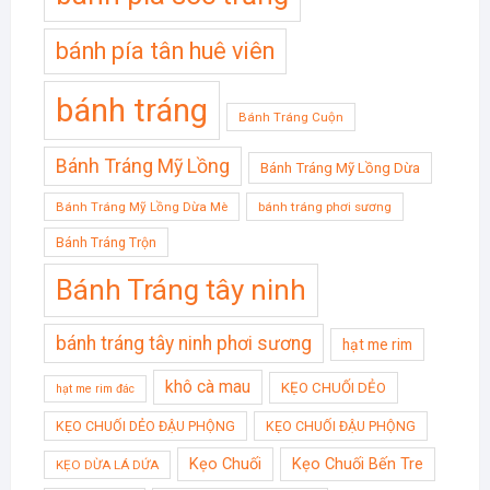
bánh pía tân huê viên
bánh tráng
Bánh Tráng Cuộn
Bánh Tráng Mỹ Lồng
Bánh Tráng Mỹ Lồng Dừa
Bánh Tráng Mỹ Lồng Dừa Mè
bánh tráng phơi sương
Bánh Tráng Trộn
Bánh Tráng tây ninh
bánh tráng tây ninh phơi sương
hạt me rim
khô cà mau
KẸO CHUỐI DẺO
hạt me rim đác
KẸO CHUỐI DẺO ĐẬU PHỘNG
KẸO CHUỐI ĐẬU PHỘNG
Kẹo Chuối
Kẹo Chuối Bến Tre
KẸO DỪA LÁ DỨA