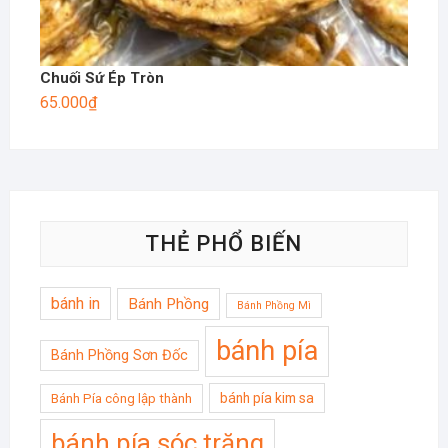
Chuối Sứ Ép Tròn
65.000
₫
THẺ PHỔ BIẾN
bánh in
Bánh Phồng
Bánh Phồng Mì
bánh pía
Bánh Phồng Sơn Đốc
bánh pía kim sa
Bánh Pía công lập thành
bánh pía sóc trăng