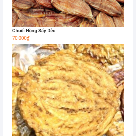
Chuối Hồng Sấy Dẻo
70.000
₫