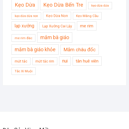
Kẹo Dừa
Kẹo Dừa Bến Tre
kẹo dừa dứa
Kẹo Dừa Non
Kẹo Mãng Cầu
kẹo dừa dứa non
lạp xưởng
me rim
Lạp Xưởng Cai Lậy
mắm bà giáo
me rim đác
mắm bà giáo khỏe
Mắm châu đốc
nui
tân huê viên
mứt tắc
mứt tắc rim
Tắc Xí Muội