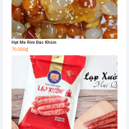
Hạt Me Rim Đác Khóm
70.000
₫