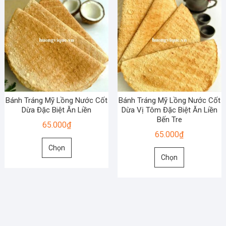
Bánh Tráng Mỹ Lồng Nước Cốt
Bánh Tráng Mỹ Lồng Nước Cốt
Dừa Đặc Biệt Ăn Liền
Dừa Vị Tôm Đặc Biệt Ăn Liền
Bến Tre
65.000
₫
65.000
₫
Sản
Chọn
Sản
phẩm
Chọn
phẩm
này
này
có
có
nhiều
nhiều
biến
biến
thể.
thể.
Các