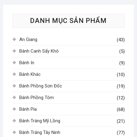
Các
tùy
tùy
chọn
DANH MỤC SẢN PHẨM
chọn
có
có
thể
thể
được
An Giang
(43)
được
chọn
chọn
Bánh Canh Sấy Khô
trên
(5)
trên
trang
Bánh In
(9)
trang
sản
sản
phẩm
Bánh Khác
(10)
phẩm
Bánh Phồng Sơn Đốc
(19)
Bánh Phồng Tôm
(12)
Bánh Pía
(68)
Bánh Tráng Mỹ Lồng
(21)
Bánh Tráng Tây Ninh
(77)