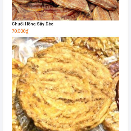
Chuối Hồng Sấy Dẻo
70.000
₫