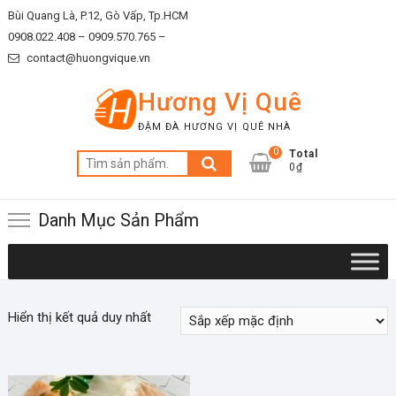
Skip
Bùi Quang Là, P.12, Gò Vấp, Tp.HCM
to
0908.022.408 –
0909.570.765 –
content
contact@huongvique.vn
Hương Vị Quê
ĐẬM ĐÀ HƯƠNG VỊ QUÊ NHÀ
0
Total
Tìm
0₫
kiếm:
Danh Mục Sản Phẩm
Hiển thị kết quả duy nhất