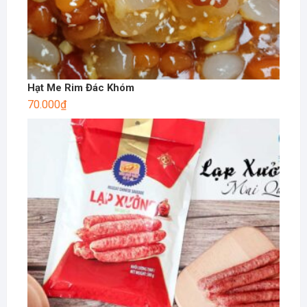
Hạt Me Rim Đác Khóm
70.000
₫