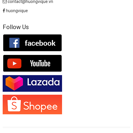
contact@huongvique.vn
huongvique
Follow Us