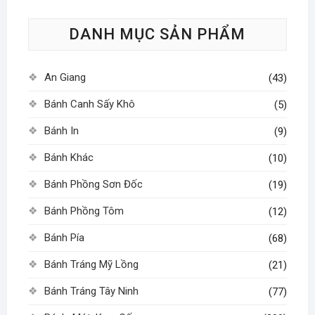
tùy
DANH MỤC SẢN PHẨM
chọn
có
thể
An Giang
(43)
được
chọn
Bánh Canh Sấy Khô
(5)
trên
Bánh In
(9)
trang
sản
Bánh Khác
(10)
phẩm
Bánh Phồng Sơn Đốc
(19)
Bánh Phồng Tôm
(12)
Bánh Pía
(68)
Bánh Tráng Mỹ Lồng
(21)
Bánh Tráng Tây Ninh
(77)