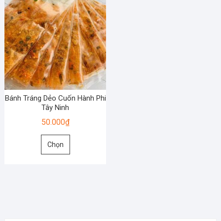
Bánh Tráng Dẻo Cuốn Hành Phi
Tây Ninh
50.000
₫
Sản
Chọn
phẩm
này
có
nhiều
biến
thể.
Các