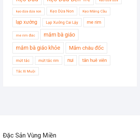
kẹo dừa dứa
Kẹo Dừa Non
Kẹo Mãng Cầu
kẹo dừa dứa non
lạp xưởng
me rim
Lạp Xưởng Cai Lậy
mắm bà giáo
me rim đác
mắm bà giáo khỏe
Mắm châu đốc
nui
tân huê viên
mứt tắc
mứt tắc rim
Tắc Xí Muội
Đặc Sản Vùng Miền