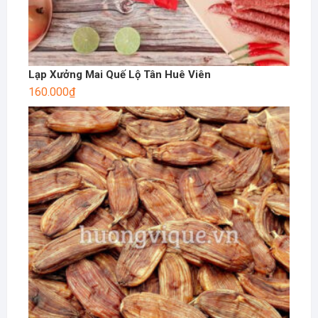
Lạp Xưởng Mai Quế Lộ Tân Huê Viên
160.000
₫