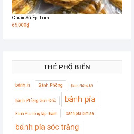
Chuối Sứ Ép Tròn
65.000
₫
THẺ PHỔ BIẾN
bánh in
Bánh Phồng
Bánh Phồng Mì
bánh pía
Bánh Phồng Sơn Đốc
bánh pía kim sa
Bánh Pía công lập thành
bánh pía sóc trăng