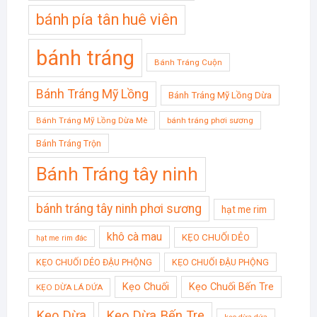
bánh pía tân huê viên
bánh tráng
Bánh Tráng Cuộn
Bánh Tráng Mỹ Lồng
Bánh Tráng Mỹ Lồng Dừa
Bánh Tráng Mỹ Lồng Dừa Mè
bánh tráng phơi sương
Bánh Tráng Trộn
Bánh Tráng tây ninh
bánh tráng tây ninh phơi sương
hạt me rim
khô cà mau
KẸO CHUỐI DẺO
hạt me rim đác
KẸO CHUỐI DẺO ĐẬU PHỘNG
KẸO CHUỐI ĐẬU PHỘNG
Kẹo Chuối
Kẹo Chuối Bến Tre
KẸO DỪA LÁ DỨA
Kẹo Dừa
Kẹo Dừa Bến Tre