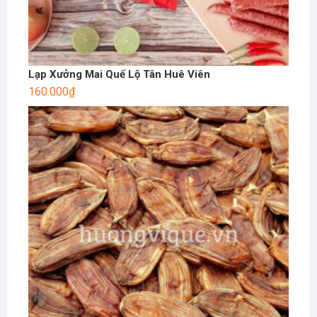
Lạp Xưởng Mai Quế Lộ Tân Huê Viên
160.000
₫