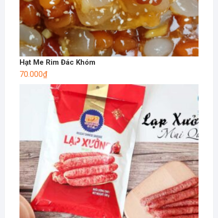
Hạt Me Rim Đác Khóm
70.000
₫