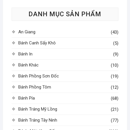
tùy
DANH MỤC SẢN PHẨM
chọn
có
thể
An Giang
(43)
được
chọn
Bánh Canh Sấy Khô
(5)
trên
Bánh In
(9)
trang
sản
Bánh Khác
(10)
phẩm
Bánh Phồng Sơn Đốc
(19)
Bánh Phồng Tôm
(12)
Bánh Pía
(68)
Bánh Tráng Mỹ Lồng
(21)
Bánh Tráng Tây Ninh
(77)