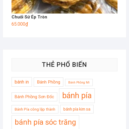
Chuối Sứ Ép Tròn
65.000
₫
THẺ PHỔ BIẾN
bánh in
Bánh Phồng
Bánh Phồng Mì
bánh pía
Bánh Phồng Sơn Đốc
bánh pía kim sa
Bánh Pía công lập thành
bánh pía sóc trăng