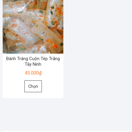
Bánh Tráng Cuộn Tép Trắng
Tây Ninh
45.000
₫
Sản
Chọn
phẩm
này
có
nhiều
biến
thể.
Các