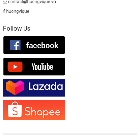
contact@huongvique.vn
huongvique
Follow Us