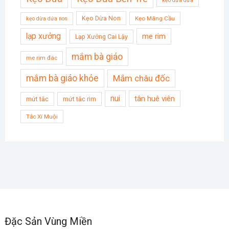
kẹo dừa dứa
Kẹo Dừa Non
Kẹo Mãng Cầu
kẹo dừa dứa non
lạp xưởng
me rim
Lạp Xưởng Cai Lậy
mắm bà giáo
me rim đác
mắm bà giáo khỏe
Mắm châu đốc
nui
tân huê viên
mứt tắc
mứt tắc rim
Tắc Xí Muội
Đặc Sản Vùng Miền