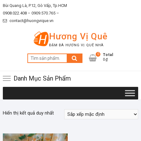
Skip
Bùi Quang Là, P.12, Gò Vấp, Tp.HCM
to
0908.022.408 –
0909.570.765 –
content
contact@huongvique.vn
Hương Vị Quê
ĐẬM ĐÀ HƯƠNG VỊ QUÊ NHÀ
0
Total
Tìm
0₫
kiếm:
Danh Mục Sản Phẩm
Hiển thị kết quả duy nhất