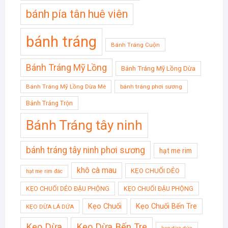
bánh pía tân huê viên
bánh tráng
Bánh Tráng Cuộn
Bánh Tráng Mỹ Lồng
Bánh Tráng Mỹ Lồng Dừa
Bánh Tráng Mỹ Lồng Dừa Mè
bánh tráng phơi sương
Bánh Tráng Trộn
Bánh Tráng tây ninh
bánh tráng tây ninh phơi sương
hạt me rim
khô cà mau
KẸO CHUỐI DẺO
hạt me rim đác
KẸO CHUỐI DẺO ĐẬU PHỘNG
KẸO CHUỐI ĐẬU PHỘNG
Kẹo Chuối
Kẹo Chuối Bến Tre
KẸO DỪA LÁ DỨA
Kẹo Dừa
Kẹo Dừa Bến Tre