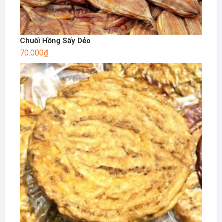
Chuối Hồng Sấy Dẻo
70.000
₫