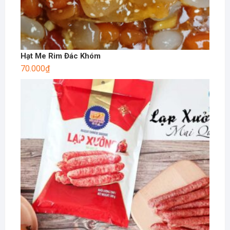
Hạt Me Rim Đác Khóm
70.000
₫