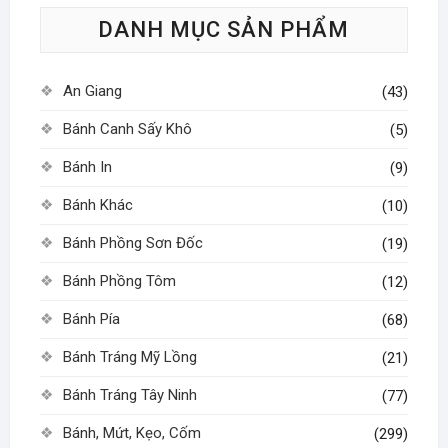
tùy
DANH MỤC SẢN PHẨM
chọn
có
thể
An Giang
(43)
được
chọn
Bánh Canh Sấy Khô
(5)
trên
Bánh In
(9)
trang
sản
Bánh Khác
(10)
phẩm
Bánh Phồng Sơn Đốc
(19)
Bánh Phồng Tôm
(12)
Bánh Pía
(68)
Bánh Tráng Mỹ Lồng
(21)
Bánh Tráng Tây Ninh
(77)
Bánh, Mứt, Kẹo, Cốm
(299)