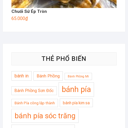
Chuối Sứ Ép Tròn
65.000
₫
THẺ PHỔ BIẾN
bánh in
Bánh Phồng
Bánh Phồng Mì
bánh pía
Bánh Phồng Sơn Đốc
bánh pía kim sa
Bánh Pía công lập thành
bánh pía sóc trăng