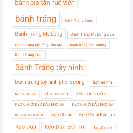
bánh pía tân huê viên
bánh tráng
Bánh Tráng Cuộn
Bánh Tráng Mỹ Lồng
Bánh Tráng Mỹ Lồng Dừa
Bánh Tráng Mỹ Lồng Dừa Mè
bánh tráng phơi sương
Bánh Tráng Trộn
Bánh Tráng tây ninh
bánh tráng tây ninh phơi sương
hạt me rim
khô cà mau
KẸO CHUỐI DẺO
hạt me rim đác
KẸO CHUỐI DẺO ĐẬU PHỘNG
KẸO CHUỐI ĐẬU PHỘNG
Kẹo Chuối
Kẹo Chuối Bến Tre
KẸO DỪA LÁ DỨA
Kẹo Dừa
Kẹo Dừa Bến Tre
kẹo dừa dứa