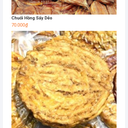
Chuối Hồng Sấy Dẻo
70.000
₫