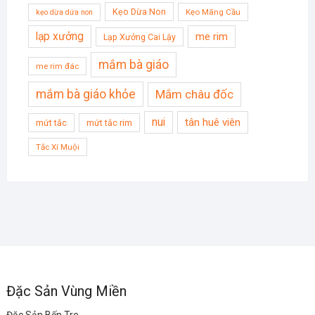
Kẹo Dừa Non
Kẹo Mãng Cầu
kẹo dừa dứa non
lạp xưởng
me rim
Lạp Xưởng Cai Lậy
mắm bà giáo
me rim đác
mắm bà giáo khỏe
Mắm châu đốc
nui
tân huê viên
mứt tắc
mứt tắc rim
Tắc Xí Muội
Đặc Sản Vùng Miền