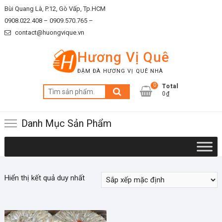
Skip
Bùi Quang Là, P.12, Gò Vấp, Tp.HCM
to
0908.022.408 –
0909.570.765 –
content
contact@huongvique.vn
Hương Vị Quê
ĐẬM ĐÀ HƯƠNG VỊ QUÊ NHÀ
0
Total
Tìm
0₫
kiếm:
Danh Mục Sản Phẩm
Hiển thị kết quả duy nhất