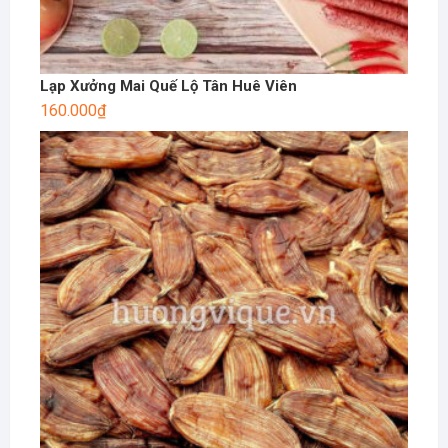
Lạp Xưởng Mai Quế Lộ Tân Huê Viên
160.000
₫