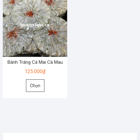
Bánh Tráng Cá Mai Cà Mau
125.000
₫
Sản
Chọn
phẩm
này
có
nhiều
biến
thể.
Các