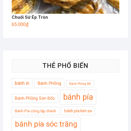
Chuối Sứ Ép Tròn
65.000
₫
THẺ PHỔ BIẾN
bánh in
Bánh Phồng
Bánh Phồng Mì
bánh pía
Bánh Phồng Sơn Đốc
bánh pía kim sa
Bánh Pía công lập thành
bánh pía sóc trăng