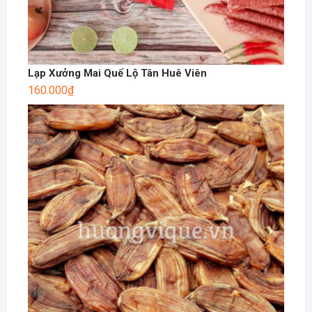
Lạp Xưởng Mai Quế Lộ Tân Huê Viên
160.000
₫