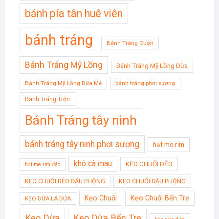
bánh pía tân huê viên
bánh tráng
Bánh Tráng Cuộn
Bánh Tráng Mỹ Lồng
Bánh Tráng Mỹ Lồng Dừa
Bánh Tráng Mỹ Lồng Dừa Mè
bánh tráng phơi sương
Bánh Tráng Trộn
Bánh Tráng tây ninh
bánh tráng tây ninh phơi sương
hạt me rim
khô cà mau
KẸO CHUỐI DẺO
hạt me rim đác
KẸO CHUỐI DẺO ĐẬU PHỘNG
KẸO CHUỐI ĐẬU PHỘNG
Kẹo Chuối
Kẹo Chuối Bến Tre
KẸO DỪA LÁ DỨA
Kẹo Dừa
Kẹo Dừa Bến Tre