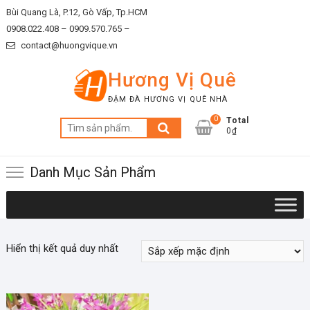
Skip
Bùi Quang Là, P.12, Gò Vấp, Tp.HCM
to
0908.022.408 –
0909.570.765 –
content
contact@huongvique.vn
Hương Vị Quê
ĐẬM ĐÀ HƯƠNG VỊ QUÊ NHÀ
0
Total
Tìm
0₫
kiếm:
Danh Mục Sản Phẩm
Hiển thị kết quả duy nhất