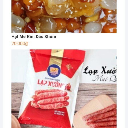
Hạt Me Rim Đác Khóm
70.000
₫