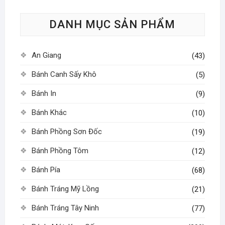
tùy
DANH MỤC SẢN PHẨM
chọn
có
thể
An Giang
(43)
được
chọn
Bánh Canh Sấy Khô
(5)
trên
Bánh In
(9)
trang
sản
Bánh Khác
(10)
phẩm
Bánh Phồng Sơn Đốc
(19)
Bánh Phồng Tôm
(12)
Bánh Pía
(68)
Bánh Tráng Mỹ Lồng
(21)
Bánh Tráng Tây Ninh
(77)