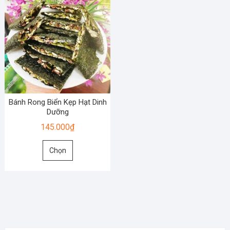
Bánh Rong Biển Kẹp Hạt Dinh
Dưỡng
145.000
₫
Sản
Chọn
phẩm
này
có
nhiều
biến
thể.
Các