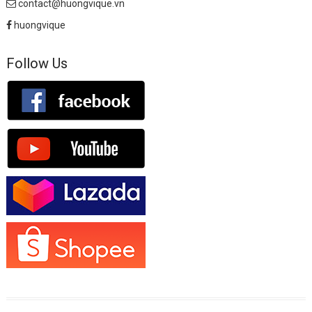
contact@huongvique.vn
huongvique
Follow Us