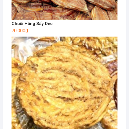
Chuối Hồng Sấy Dẻo
70.000
₫