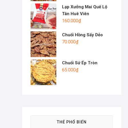
Lạp Xưởng Mai Quế Lộ
Tân Huê Viên
160.000
₫
Chuối Hồng Sấy Dẻo
70.000
₫
Chuối Sứ Ép Tròn
65.000
₫
THẺ PHỔ BIẾN