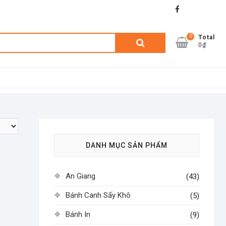
facebook
shopee
lazada
0
Tìm
Total
0₫
kiếm:
DANH MỤC SẢN PHẨM
An Giang
(43)
Bánh Canh Sấy Khô
(5)
Bánh In
(9)