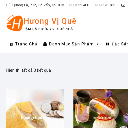
Skip
Bùi Quang Là, P.12, Gò Vấp, Tp.HCM
0908.022.408 –
0909.570.765 –
to
content
Hương Vị Quê
ĐẬM ĐÀ HƯƠNG VỊ QUÊ NHÀ
Trang Chủ
Danh Mục Sản Phẩm
Đặc Sả
Hiển thị tất cả 3 kết quả