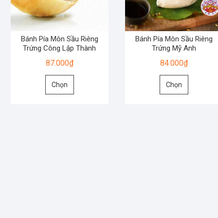
Bánh Pía Môn Sầu Riêng
Bánh Pía Môn Sầu Riêng
Trứng Công Lập Thành
Trứng Mỹ Anh
87.000
₫
84.000
₫
Sản
Sản
Chọn
Chọn
phẩm
phẩm
này
này
có
có
nhiều
nhiều
biến
biến
thể.
thể.
Các
Các
tùy
tùy
chọn
chọn
có
có
thể
thể