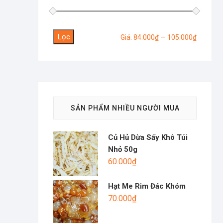
Lọc
Giá
Giá
Giá:
84.000₫
—
105.000₫
tối
tối
thiểu
đa
SẢN PHẨM NHIỀU NGƯỜI MUA
Củ Hủ Dừa Sấy Khô Túi
Nhỏ 50g
60.000
₫
Hạt Me Rim Đác Khóm
70.000
₫