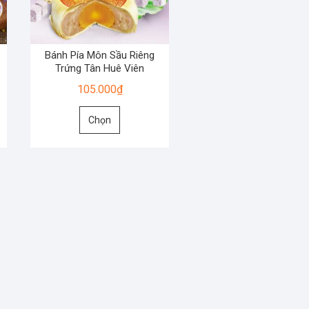
Bánh Pía Môn Sầu Riêng
Trứng Tân Huê Viên
105.000
₫
Sản
Chọn
phẩm
này
có
nhiều
biến
thể.
Các
tùy
chọn
có
thể