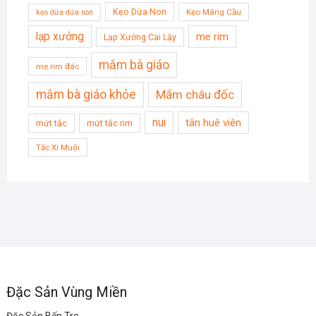
Kẹo Dừa Non
Kẹo Mãng Cầu
kẹo dừa dứa non
lạp xưởng
me rim
Lạp Xưởng Cai Lậy
mắm bà giáo
me rim đác
mắm bà giáo khỏe
Mắm châu đốc
nui
tân huê viên
mứt tắc
mứt tắc rim
Tắc Xí Muội
Đặc Sản Vùng Miền