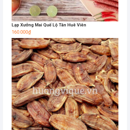
Lạp Xưởng Mai Quế Lộ Tân Huê Viên
160.000
₫