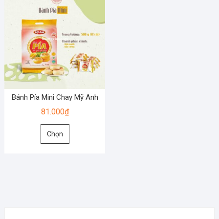
Bánh Pía Mini Chay Mỹ Anh
81.000
₫
Sản
Chọn
phẩm
này
có
nhiều
biến
thể.
Các