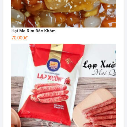
Hạt Me Rim Đác Khóm
70.000
₫