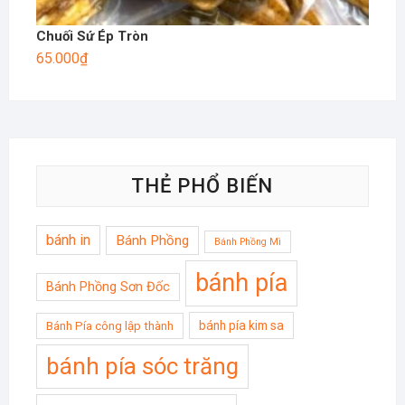
Chuối Sứ Ép Tròn
65.000
₫
THẺ PHỔ BIẾN
bánh in
Bánh Phồng
Bánh Phồng Mì
bánh pía
Bánh Phồng Sơn Đốc
bánh pía kim sa
Bánh Pía công lập thành
bánh pía sóc trăng