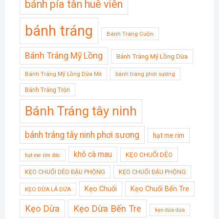
bánh pía tân huê viên
bánh tráng
Bánh Tráng Cuộn
Bánh Tráng Mỹ Lồng
Bánh Tráng Mỹ Lồng Dừa
Bánh Tráng Mỹ Lồng Dừa Mè
bánh tráng phơi sương
Bánh Tráng Trộn
Bánh Tráng tây ninh
bánh tráng tây ninh phơi sương
hạt me rim
khô cà mau
KẸO CHUỐI DẺO
hạt me rim đác
KẸO CHUỐI DẺO ĐẬU PHỘNG
KẸO CHUỐI ĐẬU PHỘNG
Kẹo Chuối
Kẹo Chuối Bến Tre
KẸO DỪA LÁ DỨA
Kẹo Dừa
Kẹo Dừa Bến Tre
kẹo dừa dứa