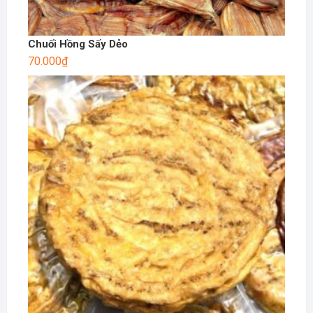
Chuối Hồng Sấy Dẻo
70.000
₫