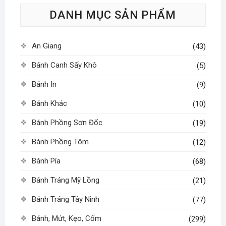
tùy
DANH MỤC SẢN PHẨM
chọn
có
thể
An Giang
(43)
được
chọn
Bánh Canh Sấy Khô
(5)
trên
Bánh In
(9)
trang
sản
Bánh Khác
(10)
phẩm
Bánh Phồng Sơn Đốc
(19)
Bánh Phồng Tôm
(12)
Bánh Pía
(68)
Bánh Tráng Mỹ Lồng
(21)
Bánh Tráng Tây Ninh
(77)
Bánh, Mứt, Kẹo, Cốm
(299)