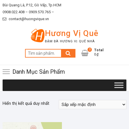
Skip
Bùi Quang Là, P.12, Gò Vấp, Tp.HCM
to
0908.022.408 –
0909.570.765 –
content
contact@huongvique.vn
Hương Vị Quê
ĐẬM ĐÀ HƯƠNG VỊ QUÊ NHÀ
0
Total
Tìm
0₫
kiếm:
Danh Mục Sản Phẩm
Hiển thị kết quả duy nhất