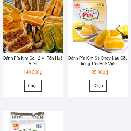
Bánh Pía Kim Sa 12 Vị Tân Huê
Bánh Pía Kim Sa Chay Đậu Sầu
Viên
Riêng Tân Huê Viên
140.000
₫
105.000
₫
Sản
Sản
Chọn
Chọn
phẩm
phẩm
này
này
có
có
nhiều
nhiều
biến
biến
thể.
thể.
Các
Các