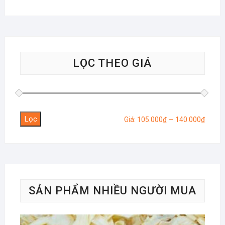
LỌC THEO GIÁ
Lọc
Giá
Giá
Giá:
105.000₫
—
140.000₫
tối
tối
thiểu
đa
SẢN PHẨM NHIỀU NGƯỜI MUA