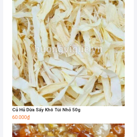
Củ Hủ Dừa Sấy Khô Túi Nhỏ 50g
60.000
₫