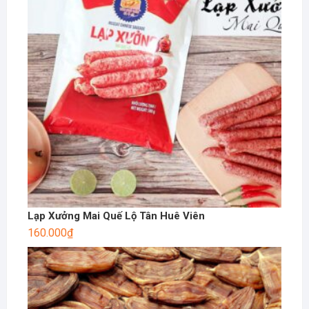
Lạp Xưởng Mai Quế Lộ Tân Huê Viên
160.000
₫