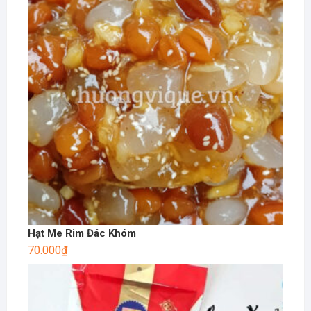
Hạt Me Rim Đác Khóm
70.000
₫