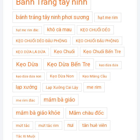
Bánh Tráng tây ninh
bánh tráng tây ninh phơi sương
hạt me rim
khô cà mau
KẸO CHUỐI DẺO
hạt me rim đác
KẸO CHUỐI DẺO ĐẬU PHỘNG
KẸO CHUỐI ĐẬU PHỘNG
Kẹo Chuối
Kẹo Chuối Bến Tre
KẸO DỪA LÁ DỨA
Kẹo Dừa
Kẹo Dừa Bến Tre
kẹo dừa dứa
Kẹo Dừa Non
Kẹo Mãng Cầu
kẹo dừa dứa non
lạp xưởng
me rim
Lạp Xưởng Cai Lậy
mắm bà giáo
me rim đác
mắm bà giáo khỏe
Mắm châu đốc
nui
tân huê viên
mứt tắc
mứt tắc rim
Tắc Xí Muội