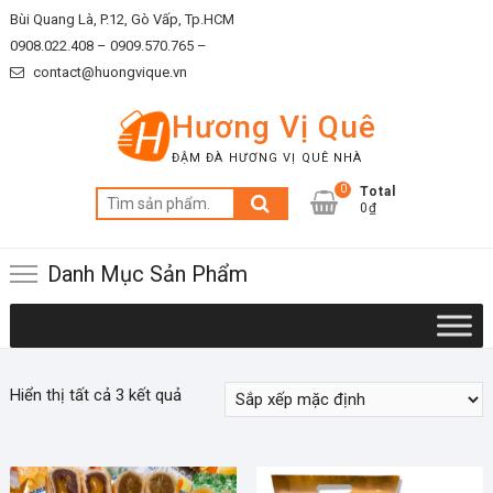
Skip
Bùi Quang Là, P.12, Gò Vấp, Tp.HCM
to
0908.022.408 –
0909.570.765 –
content
contact@huongvique.vn
Hương Vị Quê
ĐẬM ĐÀ HƯƠNG VỊ QUÊ NHÀ
0
Total
Tìm
0₫
kiếm:
Danh Mục Sản Phẩm
Hiển thị tất cả 3 kết quả