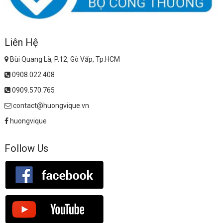
Liên Hệ
Bùi Quang Là, P.12, Gò Vấp, Tp.HCM
0908.022.408
0909.570.765
contact@huongvique.vn
huongvique
Follow Us