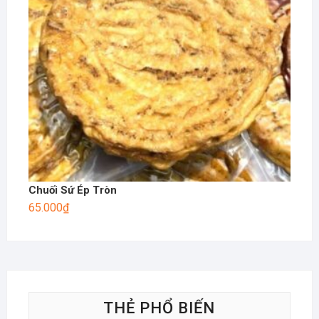
Chuối Sứ Ép Tròn
65.000
₫
THẺ PHỔ BIẾN