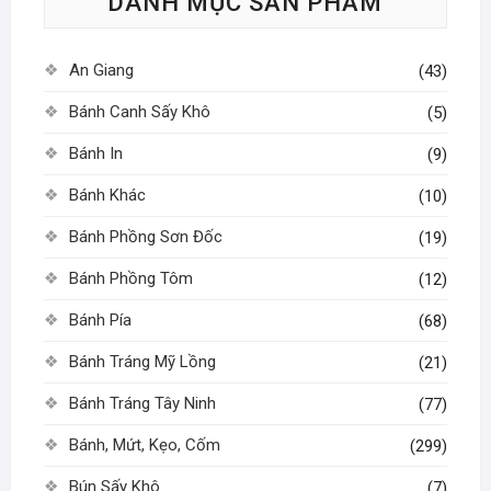
DANH MỤC SẢN PHẨM
chọn
có
thể
An Giang
(43)
được
chọn
Bánh Canh Sấy Khô
(5)
trên
Bánh In
(9)
trang
sản
Bánh Khác
(10)
phẩm
Bánh Phồng Sơn Đốc
(19)
Bánh Phồng Tôm
(12)
Bánh Pía
(68)
Bánh Tráng Mỹ Lồng
(21)
Bánh Tráng Tây Ninh
(77)
Bánh, Mứt, Kẹo, Cốm
(299)
Bún Sấy Khô
(7)