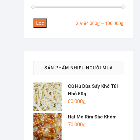
Lọc
Giá
Giá
Giá:
84.000₫
—
100.000₫
tối
tối
thiểu
đa
SẢN PHẨM NHIỀU NGƯỜI MUA
Củ Hủ Dừa Sấy Khô Túi
Nhỏ 50g
60.000
₫
Hạt Me Rim Đác Khóm
70.000
₫