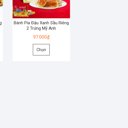
g
Bánh Pía Đậu Xanh Sầu Riêng
2 Trứng Mỹ Anh
97.000
₫
Sản
Chọn
phẩm
này
có
nhiều
biến
thể.
Các
tùy
chọn
có
thể