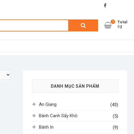
facebook
shopee
lazada
0
Tìm
Total
0₫
kiếm:
DANH MỤC SẢN PHẨM
An Giang
(43)
Bánh Canh Sấy Khô
(5)
Bánh In
(9)