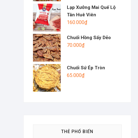
Lạp Xưởng Mai Quế Lộ
Tân Huê Viên
160.000
₫
Chuối Hồng Sấy Dẻo
70.000
₫
Chuối Sứ Ép Tròn
65.000
₫
THẺ PHỔ BIẾN