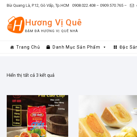
Skip
Bùi Quang Là, P.12, Gò Vấp, Tp.HCM
0908.022.408 –
0909.570.765 –
to
content
Hương Vị Quê
ĐẬM ĐÀ HƯƠNG VỊ QUÊ NHÀ
Trang Chủ
Danh Mục Sản Phẩm
Đặc Sả
Hiển thị tất cả 3 kết quả