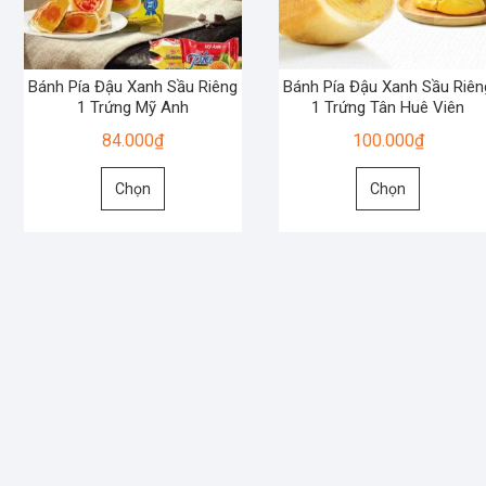
Bánh Pía Đậu Xanh Sầu Riêng
Bánh Pía Đậu Xanh Sầu Riên
1 Trứng Mỹ Anh
1 Trứng Tân Huê Viên
84.000
₫
100.000
₫
Sản
Sản
Chọn
Chọn
phẩm
phẩm
này
này
có
có
nhiều
nhiều
biến
biến
thể.
thể.
Các
Các
tùy
tùy
chọn
chọn
có
có
thể
thể