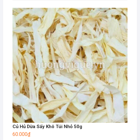
Củ Hủ Dừa Sấy Khô Túi Nhỏ 50g
60.000
₫