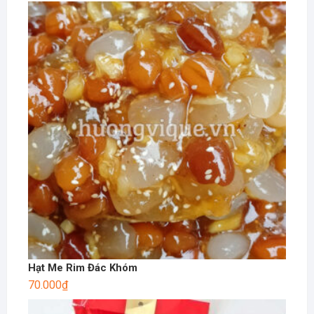
Hạt Me Rim Đác Khóm
70.000
₫