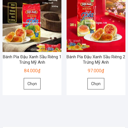
Bánh Pía Đậu Xanh Sầu Riêng 1
Bánh Pía Đậu Xanh Sầu Riêng 2
Trứng Mỹ Anh
Trứng Mỹ Anh
84.000
₫
97.000
₫
Sản
Sản
Chọn
Chọn
phẩm
phẩm
này
này
có
có
nhiều
nhiều
biến
biến
thể.
thể.
Các
Các