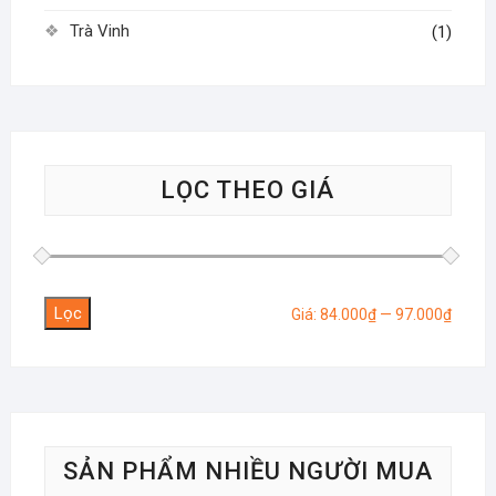
Trà Vinh
(1)
LỌC THEO GIÁ
Lọc
Giá
Giá
Giá:
84.000₫
—
97.000₫
tối
tối
thiểu
đa
SẢN PHẨM NHIỀU NGƯỜI MUA