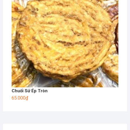
Chuối Sứ Ép Tròn
65.000
₫