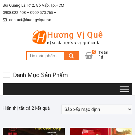
Skip
Bùi Quang Là, P.12, Gò Vấp, Tp.HCM
to
0908.022.408 –
0909.570.765 –
content
contact@huongvique.vn
Hương Vị Quê
ĐẬM ĐÀ HƯƠNG VỊ QUÊ NHÀ
0
Total
Tìm
0₫
kiếm:
Danh Mục Sản Phẩm
Hiển thị tất cả 2 kết quả