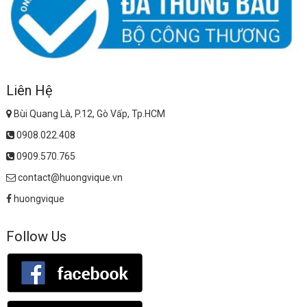
Liên Hệ
Bùi Quang Là, P.12, Gò Vấp, Tp.HCM
0908.022.408
0909.570.765
contact@huongvique.vn
huongvique
Follow Us