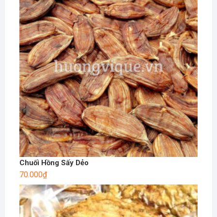
Chuối Hồng Sấy Dẻo
70.000
₫