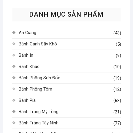
tùy
tùy
DANH MỤC SẢN PHẨM
chọn
chọn
có
có
thể
thể
An Giang
(43)
được
được
chọn
chọn
Bánh Canh Sấy Khô
(5)
trên
trên
Bánh In
(9)
trang
trang
sản
sản
Bánh Khác
(10)
phẩm
phẩm
Bánh Phồng Sơn Đốc
(19)
Bánh Phồng Tôm
(12)
Bánh Pía
(68)
Bánh Tráng Mỹ Lồng
(21)
Bánh Tráng Tây Ninh
(77)