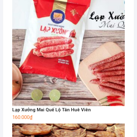
Lạp Xưởng Mai Quế Lộ Tân Huê Viên
160.000
₫