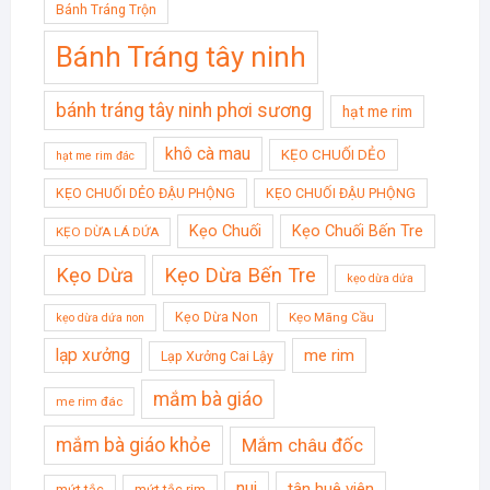
Bánh Tráng Trộn
Bánh Tráng tây ninh
bánh tráng tây ninh phơi sương
hạt me rim
khô cà mau
KẸO CHUỐI DẺO
hạt me rim đác
KẸO CHUỐI DẺO ĐẬU PHỘNG
KẸO CHUỐI ĐẬU PHỘNG
Kẹo Chuối
Kẹo Chuối Bến Tre
KẸO DỪA LÁ DỨA
Kẹo Dừa
Kẹo Dừa Bến Tre
kẹo dừa dứa
Kẹo Dừa Non
Kẹo Mãng Cầu
kẹo dừa dứa non
lạp xưởng
me rim
Lạp Xưởng Cai Lậy
mắm bà giáo
me rim đác
mắm bà giáo khỏe
Mắm châu đốc
nui
tân huê viên
mứt tắc
mứt tắc rim