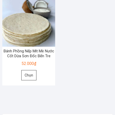
Bánh Phồng Nếp Mít Mè Nước
Cốt Dừa Sơn Đốc Bến Tre
52.000
₫
Sản
Chọn
phẩm
này
có
nhiều
biến
thể.
Các