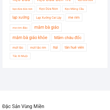
kẹo dừa dứa
Kẹo Dừa Non
Kẹo Mãng Cầu
kẹo dừa dứa non
lạp xưởng
me rim
Lạp Xưởng Cai Lậy
mắm bà giáo
me rim đác
mắm bà giáo khỏe
Mắm châu đốc
nui
tân huê viên
mứt tắc
mứt tắc rim
Tắc Xí Muội
Đặc Sản Vùng Miền