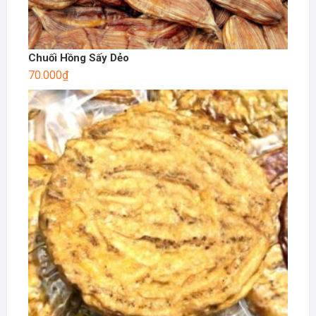
Chuối Hồng Sấy Dẻo
70.000
₫