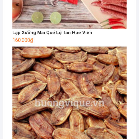
Lạp Xưởng Mai Quế Lộ Tân Huê Viên
160.000
₫