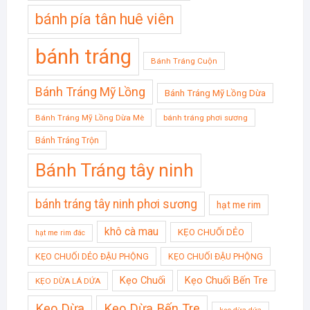
bánh pía tân huê viên
bánh tráng
Bánh Tráng Cuộn
Bánh Tráng Mỹ Lồng
Bánh Tráng Mỹ Lồng Dừa
Bánh Tráng Mỹ Lồng Dừa Mè
bánh tráng phơi sương
Bánh Tráng Trộn
Bánh Tráng tây ninh
bánh tráng tây ninh phơi sương
hạt me rim
khô cà mau
KẸO CHUỐI DẺO
hạt me rim đác
KẸO CHUỐI DẺO ĐẬU PHỘNG
KẸO CHUỐI ĐẬU PHỘNG
Kẹo Chuối
Kẹo Chuối Bến Tre
KẸO DỪA LÁ DỨA
Kẹo Dừa
Kẹo Dừa Bến Tre