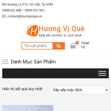
Skip
Bùi Quang Là, P.12, Gò Vấp, Tp.HCM
to
0908.022.408 –
0909.570.765 –
content
contact@huongvique.vn
Hương Vị Quê
ĐẬM ĐÀ HƯƠNG VỊ QUÊ NHÀ
0
Total
Tìm
0₫
kiếm:
Danh Mục Sản Phẩm
Hiển thị kết quả duy nhất