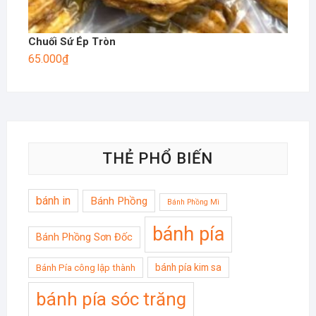
Chuối Sứ Ép Tròn
65.000
₫
THẺ PHỔ BIẾN
bánh in
Bánh Phồng
Bánh Phồng Mì
bánh pía
Bánh Phồng Sơn Đốc
bánh pía kim sa
Bánh Pía công lập thành
bánh pía sóc trăng