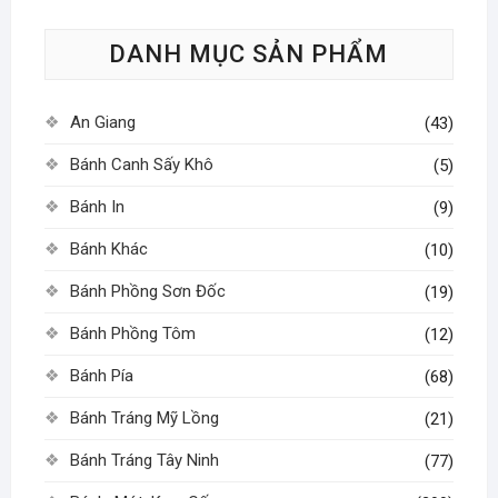
tùy
DANH MỤC SẢN PHẨM
chọn
có
thể
An Giang
(43)
được
chọn
Bánh Canh Sấy Khô
(5)
trên
Bánh In
(9)
trang
sản
Bánh Khác
(10)
phẩm
Bánh Phồng Sơn Đốc
(19)
Bánh Phồng Tôm
(12)
Bánh Pía
(68)
Bánh Tráng Mỹ Lồng
(21)
Bánh Tráng Tây Ninh
(77)