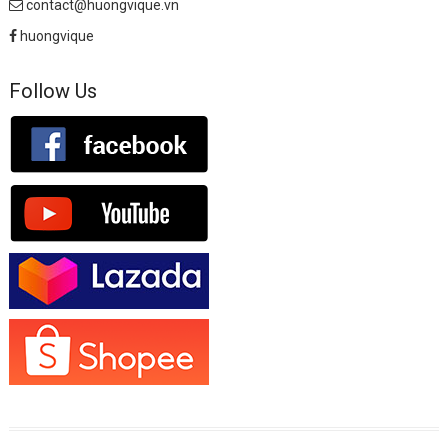
contact@huongvique.vn
huongvique
Follow Us