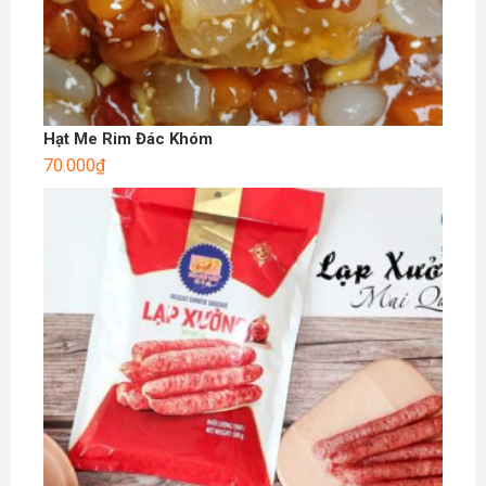
Hạt Me Rim Đác Khóm
70.000
₫