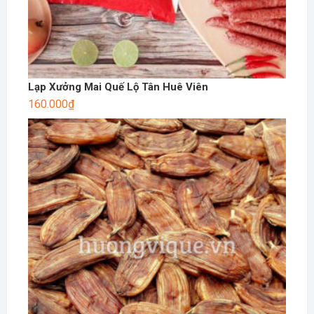
Lạp Xưởng Mai Quế Lộ Tân Huê Viên
160.000
₫