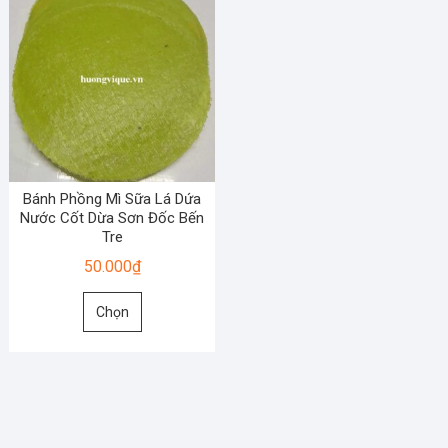
Bánh Phồng Mì Sữa Lá Dứa
Nước Cốt Dừa Sơn Đốc Bến
Tre
50.000
₫
Sản
Chọn
phẩm
này
có
nhiều
biến
thể.