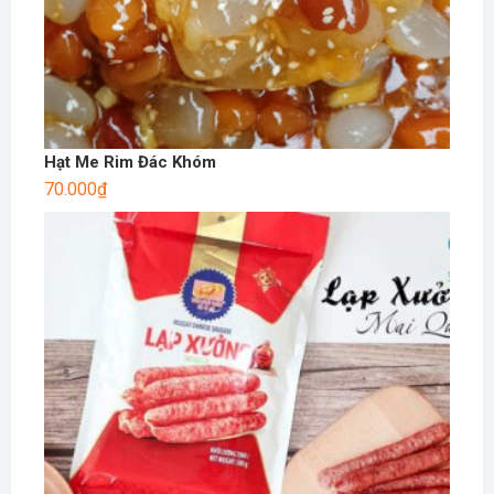
Hạt Me Rim Đác Khóm
70.000
₫