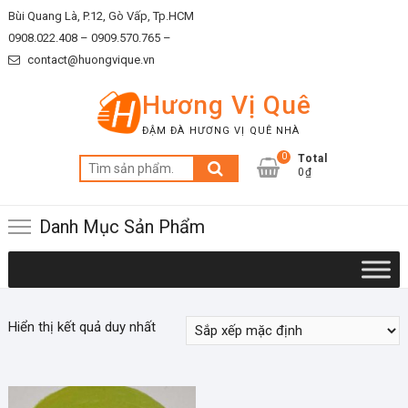
Skip
Bùi Quang Là, P.12, Gò Vấp, Tp.HCM
to
0908.022.408 –
0909.570.765 –
content
contact@huongvique.vn
Hương Vị Quê
ĐẬM ĐÀ HƯƠNG VỊ QUÊ NHÀ
0
Total
Tìm
0₫
kiếm:
Danh Mục Sản Phẩm
Hiển thị kết quả duy nhất