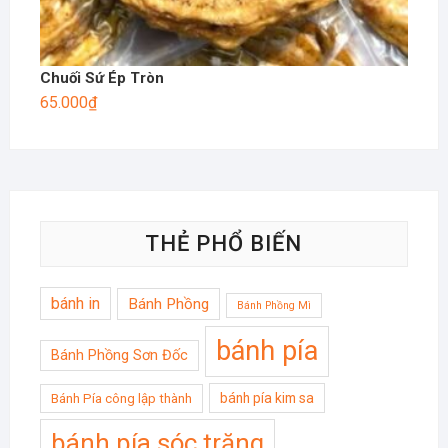
Chuối Sứ Ép Tròn
65.000
₫
THẺ PHỔ BIẾN
bánh in
Bánh Phồng
Bánh Phồng Mì
bánh pía
Bánh Phồng Sơn Đốc
bánh pía kim sa
Bánh Pía công lập thành
bánh pía sóc trăng