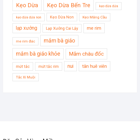
Kẹo Dừa
Kẹo Dừa Bến Tre
kẹo dừa dứa
Kẹo Dừa Non
Kẹo Mãng Cầu
kẹo dừa dứa non
lạp xưởng
me rim
Lạp Xưởng Cai Lậy
mắm bà giáo
me rim đác
mắm bà giáo khỏe
Mắm châu đốc
nui
tân huê viên
mứt tắc
mứt tắc rim
Tắc Xí Muội