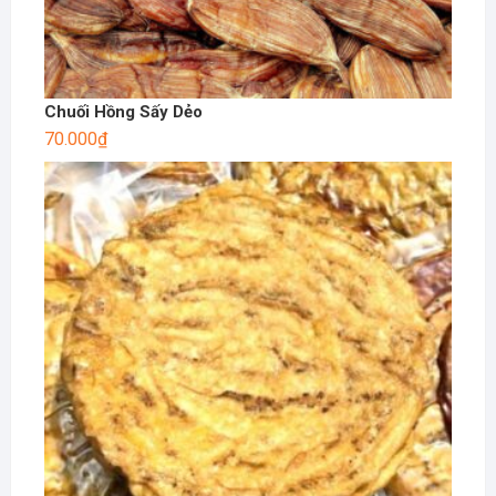
Chuối Hồng Sấy Dẻo
70.000
₫