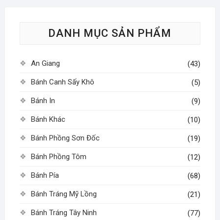
Các
tùy
DANH MỤC SẢN PHẨM
chọn
có
thể
An Giang
(43)
được
chọn
Bánh Canh Sấy Khô
(5)
trên
Bánh In
(9)
trang
sản
Bánh Khác
(10)
phẩm
Bánh Phồng Sơn Đốc
(19)
Bánh Phồng Tôm
(12)
Bánh Pía
(68)
Bánh Tráng Mỹ Lồng
(21)
Bánh Tráng Tây Ninh
(77)