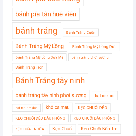
bánh pía tân huê viên
bánh tráng
Bánh Tráng Cuộn
Bánh Tráng Mỹ Lồng
Bánh Tráng Mỹ Lồng Dừa
Bánh Tráng Mỹ Lồng Dừa Mè
bánh tráng phơi sương
Bánh Tráng Trộn
Bánh Tráng tây ninh
bánh tráng tây ninh phơi sương
hạt me rim
khô cà mau
KẸO CHUỐI DẺO
hạt me rim đác
KẸO CHUỐI DẺO ĐẬU PHỘNG
KẸO CHUỐI ĐẬU PHỘNG
Kẹo Chuối
Kẹo Chuối Bến Tre
KẸO DỪA LÁ DỨA