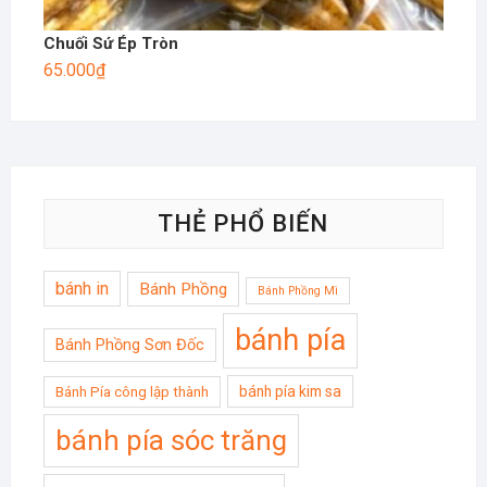
Chuối Sứ Ép Tròn
65.000
₫
THẺ PHỔ BIẾN
bánh in
Bánh Phồng
Bánh Phồng Mì
bánh pía
Bánh Phồng Sơn Đốc
bánh pía kim sa
Bánh Pía công lập thành
bánh pía sóc trăng