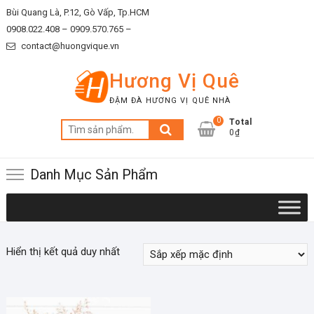
Skip
Bùi Quang Là, P.12, Gò Vấp, Tp.HCM
to
0908.022.408 –
0909.570.765 –
content
contact@huongvique.vn
Hương Vị Quê
ĐẬM ĐÀ HƯƠNG VỊ QUÊ NHÀ
0
Total
Tìm
0₫
kiếm:
Danh Mục Sản Phẩm
Hiển thị kết quả duy nhất