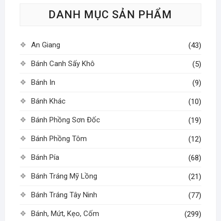
tùy
DANH MỤC SẢN PHẨM
chọn
có
thể
An Giang
(43)
được
chọn
Bánh Canh Sấy Khô
(5)
trên
Bánh In
(9)
trang
sản
Bánh Khác
(10)
phẩm
Bánh Phồng Sơn Đốc
(19)
Bánh Phồng Tôm
(12)
Bánh Pía
(68)
Bánh Tráng Mỹ Lồng
(21)
Bánh Tráng Tây Ninh
(77)
Bánh, Mứt, Kẹo, Cốm
(299)