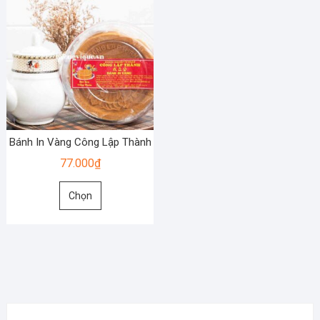
Bánh In Vàng Công Lập Thành
77.000
₫
Sản
Chọn
phẩm
này
có
nhiều
biến
thể.
Các