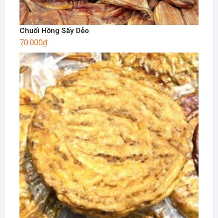
Chuối Hồng Sấy Dẻo
70.000
₫