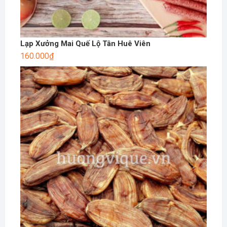
Lạp Xưởng Mai Quế Lộ Tân Huê Viên
160.000
₫