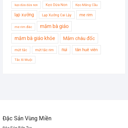
Kẹo Dừa Non
Kẹo Mãng Cầu
kẹo dừa dứa non
lạp xưởng
me rim
Lạp Xưởng Cai Lậy
mắm bà giáo
me rim đác
mắm bà giáo khỏe
Mắm châu đốc
nui
tân huê viên
mứt tắc
mứt tắc rim
Tắc Xí Muội
Đặc Sản Vùng Miền