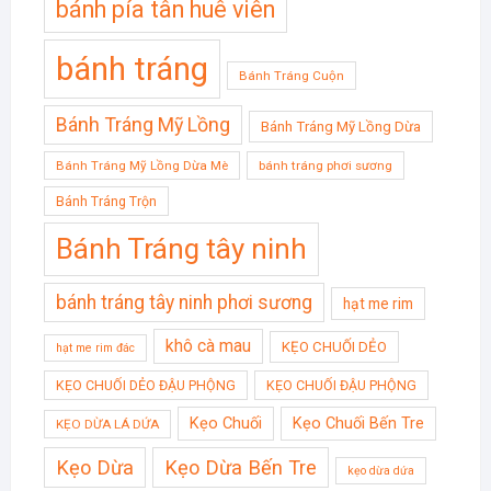
bánh pía tân huê viên
bánh tráng
Bánh Tráng Cuộn
Bánh Tráng Mỹ Lồng
Bánh Tráng Mỹ Lồng Dừa
Bánh Tráng Mỹ Lồng Dừa Mè
bánh tráng phơi sương
Bánh Tráng Trộn
Bánh Tráng tây ninh
bánh tráng tây ninh phơi sương
hạt me rim
khô cà mau
KẸO CHUỐI DẺO
hạt me rim đác
KẸO CHUỐI DẺO ĐẬU PHỘNG
KẸO CHUỐI ĐẬU PHỘNG
Kẹo Chuối
Kẹo Chuối Bến Tre
KẸO DỪA LÁ DỨA
Kẹo Dừa
Kẹo Dừa Bến Tre
kẹo dừa dứa