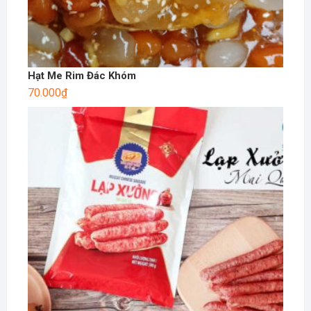
Hạt Me Rim Đác Khóm
70.000
₫